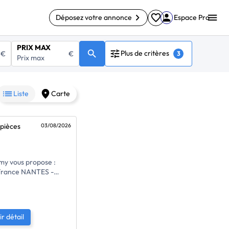
Déposez votre annonce
Espace Pro
PRIX MAX
Plus de critères
€
€
3
Liste
Carte
pièces
03/08/2026
my vous propose :
 france NANTES -
-JARDIN -
 - 2 CHAMBRES
appartement de 2022,
ée, lumineux. Il se
ir détail
 un vaste salon séjour