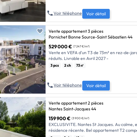
spacieux et lumineux est idéal pour une famill
également d'un jardin de 15m² parfait pour v
** La livraison de ce bien est prévue pour le 
de confort.
en extérieur.
Ne manquez pas cette opportunité unique d'ac
Voir téléphone
Voir détail
appartement alliant confort, modernité et fon
Pas de frais d'agence, Certifié BBC, norme RT2012 / RE2020, haute
qualité environnementale et éligible […] Voir l’annonce immobilière
Vente appartement 3 pièces
>>
Pornichet Bonne Source-Saint Sébastien 44
529 000 €
(7 247 €/m²)
Vente en VEFA d'un T3 de 73m² en rez-de-jardi
réduits. Livrable en Avril 2027 -
3 pcs
2 ch
73㎡
Voir téléphone
Voir détail
Vente appartement 2 pièces
Nantes Saint-Jacques 44
159 900 €
(3 900 €/m²)
EXCLUSIVITE. Nantes St Jacques. Au calme, e
résidence récente. Bel appartement T2 comp
avec placard, d'un salon-cuisine équipée (four,
Pas de procédure en cours. 240 lots dont 117 l