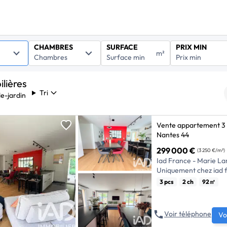
CHAMBRES
SURFACE
PRIX MIN
m²
lières
Tri
e-jardin
Vente appartement 3 
Nantes 44
299 000 €
(3 250 €/m²)
Iad France - Marie La
Uniquement chez iad
BEAUJOIRE - REZ-DE
3 pcs
2 ch
92㎡
RÉSIDENCE RÉCENTE
Venez découvrir cet 
situé en rez-de-chauss
Voir téléphone
Vo
compose d’une entrée,