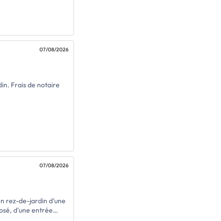
e ou pour ceux en quête
os moments de détente
4eme trimestre 2028 **
quérir un
ctionnalité.
07/08/2026
n. Frais de notaire
07/08/2026
n rez-de-jardin d'une
osé, d'une entrée
 plaque et lave
ots à usage