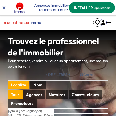
Annonces immobilières
INSTALLER
l'application
ACHETEZ OU LOUEZ
Trouvez le professionnel
de l'immobilier
Pour acheter, vendre ou louer un appartement, une maison
ou un terrain
+ DE FILTRES
Carte
Localité
Nom
Tous
Agences
Notaires
Constructeurs
Promoteurs
Nom du pro (optionnel)