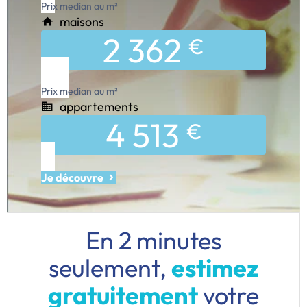
Prix median au m²
maisons
2 362
€
Prix median au m²
appartements
4 513
€
Je découvre
En 2 minutes
seulement,
estimez
gratuitement
votre