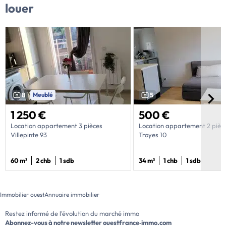
louer
8
Meublé
5
1 250 €
500 €
Location appartement 3 pièces
Location appartement 2 pièc
Villepinte 93
Troyes 10
60 m²
2 chb
1 sdb
34 m²
1 chb
1 sdb
Immobilier ouest
Annuaire immobilier
Restez informé de l'évolution du marché immo
Abonnez-vous à notre newsletter
ouestfrance‑immo.com