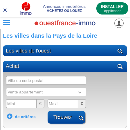
×
INSTALLER
Annonces immobilières
l'application
ACHETEZ OU LOUEZ
Les villes dans la Pays de la Loire
Les villes de l'ouest
Achat
Vente appartement
€
€
Rayon
Chambres
m²
Trouvez
de critères