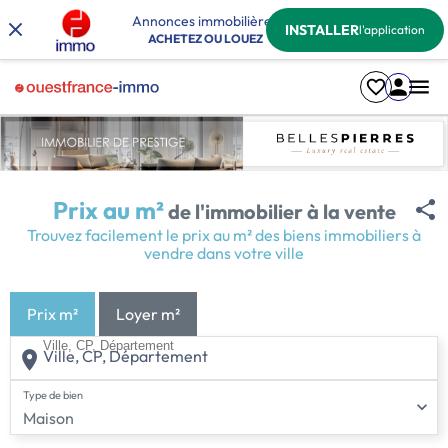
Annonces immobilières
INSTALLER
l'application
ACHETEZ OU LOUEZ
Prix au m²
de l'immobilier à la vente
Trouvez facilement le prix au m² des biens immobiliers à
vendre dans votre ville
Prix m²
Loyer m²
Ville, CP, Département
Type de bien
Maison