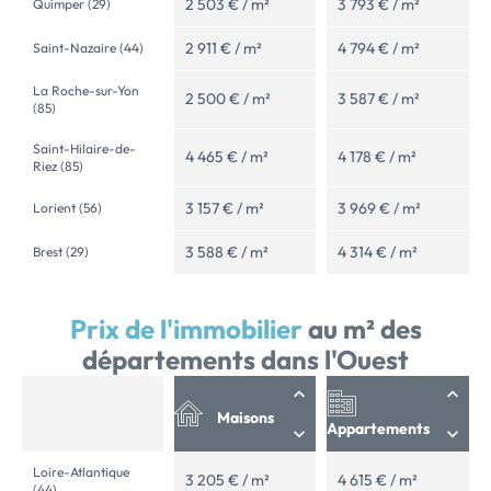
2 503 € / m²
3 793 € / m²
Quimper (29)
2 911 € / m²
4 794 € / m²
Saint-Nazaire (44)
La Roche-sur-Yon
2 500 € / m²
3 587 € / m²
(85)
Saint-Hilaire-de-
4 465 € / m²
4 178 € / m²
Riez (85)
3 157 € / m²
3 969 € / m²
Lorient (56)
3 588 € / m²
4 314 € / m²
Brest (29)
Prix de l'immobilier
au m² des
départements dans l'Ouest
Maisons
Appartements
Loire-Atlantique
3 205 € / m²
4 615 € / m²
(44)