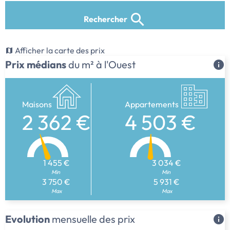
Rechercher
Afficher la carte des prix
Prix médians
du m² à l'Ouest
Maisons
Appartements
2 362 €
4 503 €
1 455 €
3 034 €
Min
Min
3 750 €
5 931 €
Max
Max
Evolution
mensuelle des prix