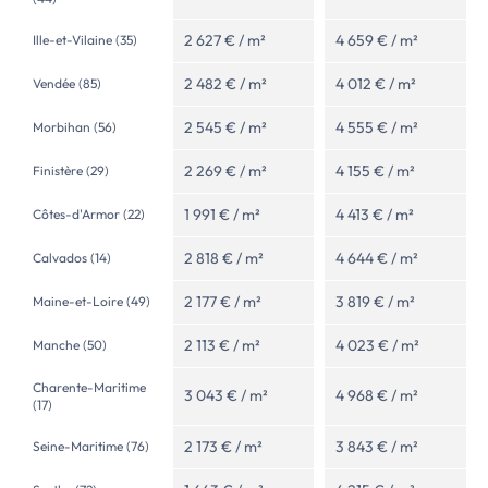
2 627 € / m²
4 659 € / m²
Ille-et-Vilaine (35)
2 482 € / m²
4 012 € / m²
Vendée (85)
2 545 € / m²
4 555 € / m²
Morbihan (56)
2 269 € / m²
4 155 € / m²
Finistère (29)
1 991 € / m²
4 413 € / m²
Côtes-d'Armor (22)
2 818 € / m²
4 644 € / m²
Calvados (14)
2 177 € / m²
3 819 € / m²
Maine-et-Loire (49)
2 113 € / m²
4 023 € / m²
Manche (50)
Charente-Maritime
3 043 € / m²
4 968 € / m²
(17)
2 173 € / m²
3 843 € / m²
Seine-Maritime (76)