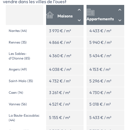
vendre dans les villes de l’ouest
Maisons
Appartements
3 970 € / m²
4 433 € / m²
Nantes (44)
4 866 € / m²
5 940 € / m²
Rennes (35)
Les Sables-
4 360 € / m²
5 434 € / m²
d'Olonne (85)
4 038 € / m²
4 153 € / m²
Angers (49)
4 732 € / m²
5 296 € / m²
Saint-Malo (35)
3 261 € / m²
4 730 € / m²
Caen (14)
4 521 € / m²
5 018 € / m²
Vannes (56)
La Baule-Escoublac
5 155 € / m²
5 433 € / m²
(44)