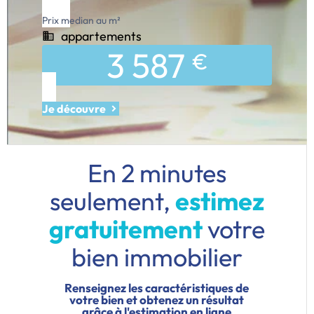
Prix median au m²
appartements
3 587
€
Je découvre
En 2 minutes
seulement,
estimez
gratuitement
votre
bien immobilier
Renseignez les caractéristiques de
votre bien et obtenez un résultat
grâce à l'estimation en ligne