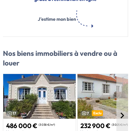
J'estime mon bien
Nos biens immobiliers
à vendre ou à
louer
17
7
Exclu
486 000 €
232 900 €
(3 038 €/m²)
(3 025 €/m²)