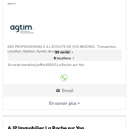
agence
DES PROFESSIONNELS A L'ECOUTE DE VOS BESOINS : Transaction,
Location, Gestion, Syndic de copropriété
33
ventes
8
locations
16 rue du maréchal joffre 85000 La Roche-sur-Yon
Email
En savoir plus >
AJP Immobilier La Roche sur Yon