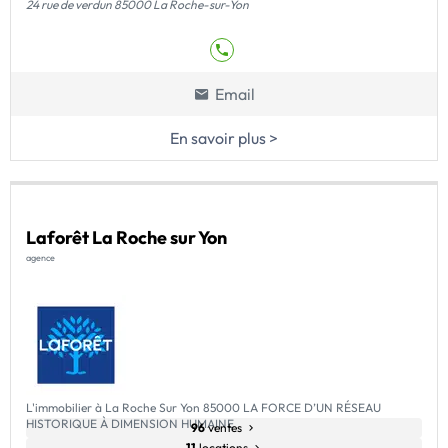
24 rue de verdun 85000 La Roche-sur-Yon
Email
En savoir plus >
Laforêt La Roche sur Yon
agence
L'immobilier à La Roche Sur Yon 85000 LA FORCE D’UN RÉSEAU
HISTORIQUE À DIMENSION HUMAINE
96
ventes
11
locations