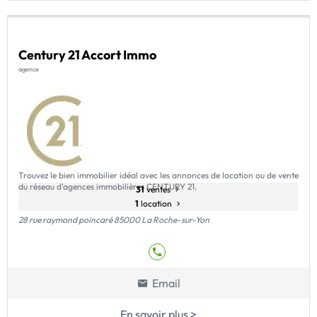
Century 21 Accort Immo
agence
Trouvez le bien immobilier idéal avec les annonces de location ou de vente
du réseau d'agences immobilières CENTURY 21.
31
ventes
1
location
28 rue raymond poincaré 85000 La Roche-sur-Yon
Email
En savoir plus >