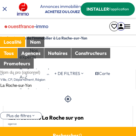
Annonces immobilières
INSTALLER
l'application
ACHETEZ OU LOUEZ
Professionnels de l’immobilier à La Roche-sur-Yon
Localité
Nom
Nos
Tous
Agences
Notaires
Constructeurs
experts
Promoteurs
Professionnel
Tri
+ DE FILTRES
Carte
Nom du pro (optionnel)
A-Z
Ville, CP, Département, Région
Professionnel
Z-A
Plus de filtres
123webimmo La Roche sur yon
agence
Rechercher