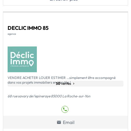
DECLIC IMMO 85
agence
VENDRE ACHETER LOUER ESTIMER ...simplement être accompagné
dans vos projets immobiliers en Vendée !
30
ventes
68 rue savary de l'epineraye 85000 La Roche-sur-Yon
Email