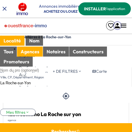
Annonces immobilières
INSTALLER
l'application
ACHETEZ OU LOUEZ
Agences immobilières à La Roche-sur-Yon
Localité
Nom
Nos
Tous
Agences
Notaires
Constructeurs
experts
Promoteurs
Professionnel
Tri
+ DE FILTRES
Carte
Nom du pro (optionnel)
A-Z
Ville, CP, Département, Région
Professionnel
Z-A
Mes filtres
123webimmo La Roche sur yon
agence
Rechercher