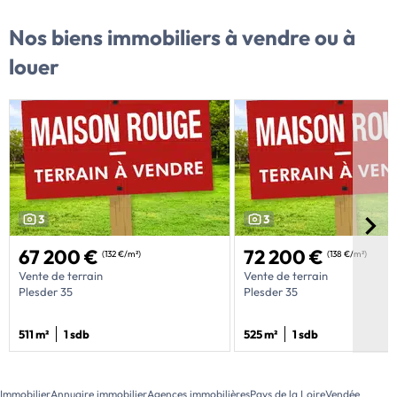
Nos biens immobiliers
à vendre ou à
louer
3
3
67 200 €
72 200 €
(132 €/m²)
(138 €/m²)
Vente de terrain
Vente de terrain
Plesder 35
Plesder 35
511 m²
1 sdb
525 m²
1 sdb
Immobilier
Annuaire immobilier
Agences immobilières
Pays de la Loire
Vendée