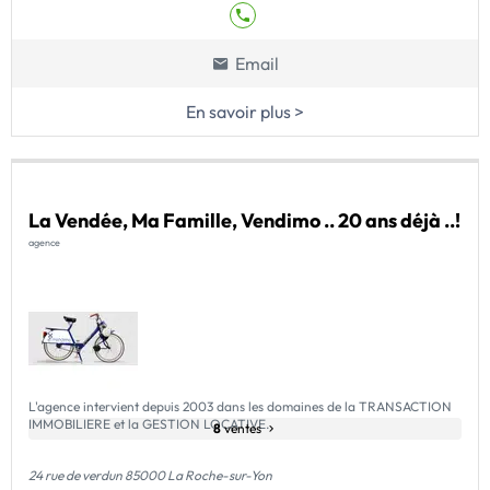
Email
En savoir plus >
La Vendée, Ma Famille, Vendimo .. 20 ans déjà ..!
agence
L'agence intervient depuis 2003 dans les domaines de la TRANSACTION
IMMOBILIERE et la GESTION LOCATIVE.
8
ventes
24 rue de verdun 85000 La Roche-sur-Yon