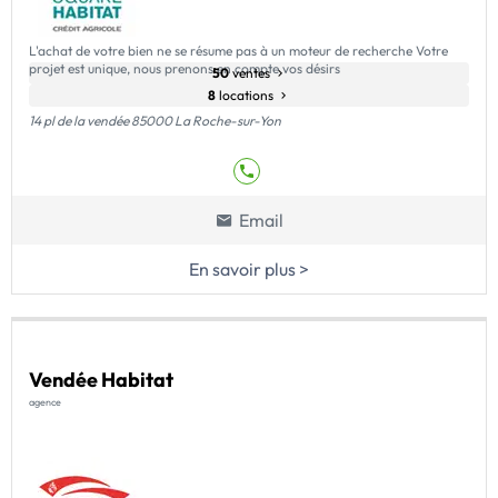
L'achat de votre bien ne se résume pas à un moteur de recherche Votre
projet est unique, nous prenons en compte vos désirs
50
ventes
8
locations
14 pl de la vendée 85000 La Roche-sur-Yon
Email
En savoir plus >
Vendée Habitat
agence