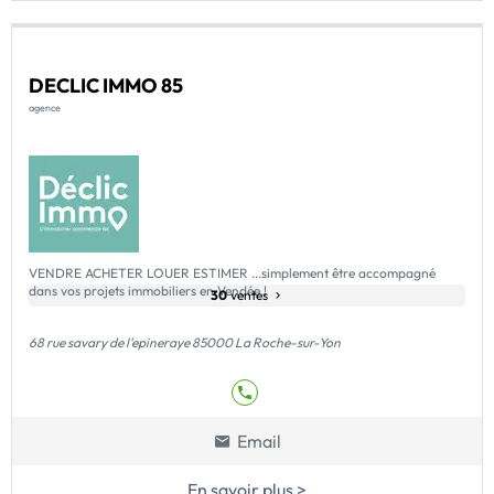
DECLIC IMMO 85
agence
VENDRE ACHETER LOUER ESTIMER ...simplement être accompagné
dans vos projets immobiliers en Vendée !
30
ventes
68 rue savary de l'epineraye 85000 La Roche-sur-Yon
Email
En savoir plus >