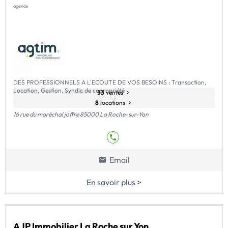
agence
DES PROFESSIONNELS A L'ECOUTE DE VOS BESOINS : Transaction,
Location, Gestion, Syndic de copropriété
33
ventes
8
locations
16 rue du maréchal joffre 85000 La Roche-sur-Yon
Email
En savoir plus >
AJP Immobilier La Roche sur Yon