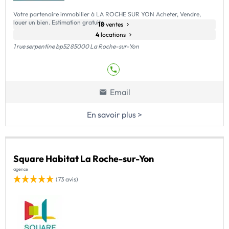
Votre partenaire immobilier à LA ROCHE SUR YON Acheter, Vendre,
louer un bien. Estimation gratuite.
18
ventes
4
locations
1 rue serpentine bp52 85000 La Roche-sur-Yon
Email
En savoir plus >
Square Habitat La Roche-sur-Yon
agence
(73 avis)