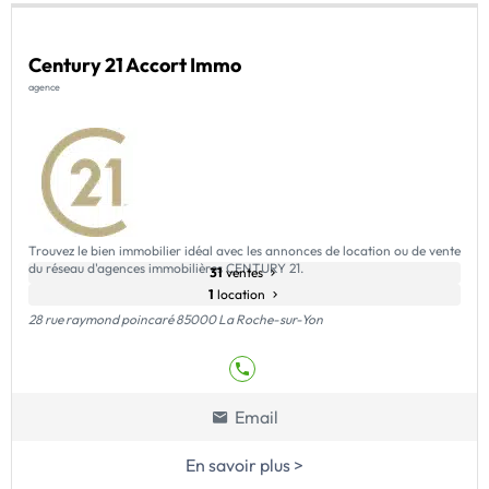
Century 21 Accort Immo
agence
Trouvez le bien immobilier idéal avec les annonces de location ou de vente
du réseau d'agences immobilières CENTURY 21.
31
ventes
1
location
28 rue raymond poincaré 85000 La Roche-sur-Yon
Email
En savoir plus >