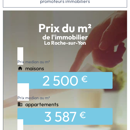
promoteurs immobiliers
Prix du m²
de l'immobilier
La Roche-sur-Yon
Prix median au m²
maisons
2 500
€
Prix median au m²
appartements
3 587
€