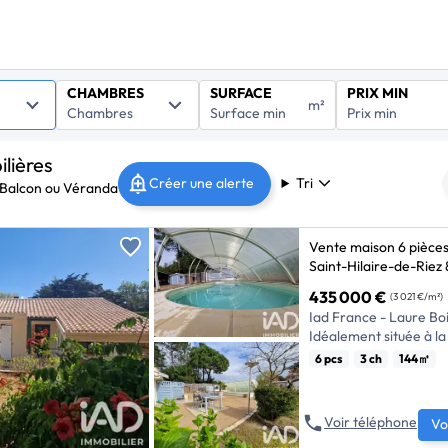
CHAMBRES
SURFACE
PRIX MIN
m²
lières
Tri
Créer une alerte
 Balcon ou Véranda
Vente maison 6 pièce
Saint-Hilaire-de-Riez 
435 000 €
(3 021 €/m²)
Iad France - Laure Boi
Idéalement située à l
charmante maison de 
6 pcs
3 ch
144㎡
séduira par son empl
quelques pas de l’océan
pistes cyclables, et à
Voir téléphone
Vo
commerces et marchés 