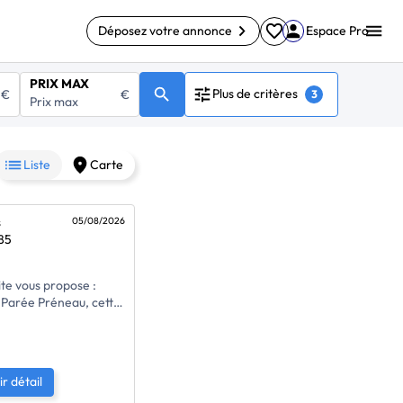
Déposez votre annonce
Espace Pro
PRIX MAX
Plus de critères
€
€
3
Liste
Carte
s
05/08/2026
85
te vous propose :
a Parée Préneau, cette
plain-pied vous
acement recherché, à
, de la forêt et des
 seulement 4 km des
ir détail
locaux. Dès l’entrée,