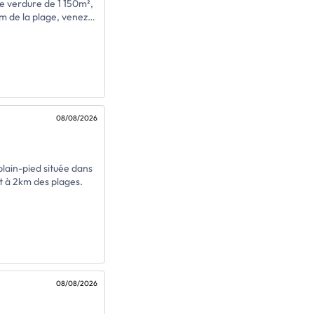
e verdure de 1 150m²,
m de la plage, venez
nue de 121m2.
ant servir de suite
inée
e,
cave, un espace
08/08/2026
sur l'Océan et de Saint
aire.
ain-pied située dans
 à 2km des plages.
se, une cuisine, un
salle de bains, et wc
ilité d'ouvrir entre le
e vie de 40 m2)
08/08/2026