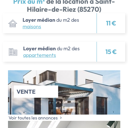
Prix au m²
de la location à Saint-
Hilaire-de-Riez (85270)
Loyer médian
du m2 des
11 €
maisons
Loyer médian
du m2 des
15 €
appartements
VENTE
Voir toutes les annonces