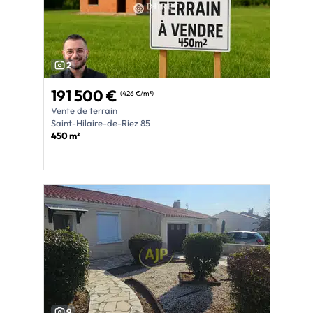
2
191 500 €
(426 €/m²)
Vente de terrain
Saint-Hilaire-de-Riez 85
450 m²
9