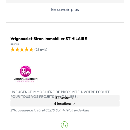
En savoir plus
Vrignaud et Biron Immobilier ST HILAIRE
agence
(25 avis)
UNE AGENCE IMMOBILIÈRE DE PROXIMITÉ À VOTRE ÉCOUTE
POUR TOUS VOS PROJETS IMMOBILIERS.
34
ventes
6
locations
211 c avenue de la fôret 85270 Saint-Hilaire-de-Riez