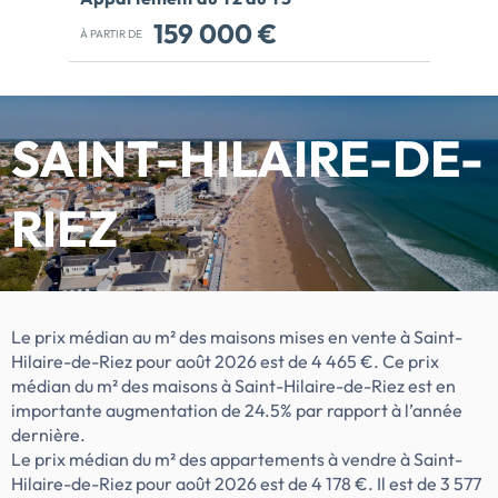
159 000 €
À PARTIR DE
DEVENEZ PROPRIETAIRE ENTRE OCEANT
ET NATURE ! Nouvelle résidence à Saint-
Hilaire-de-Riez, cette charmante station
balnéaire située sur la côte vendéenne et
SAINT-HILAIRE-DE-
bénéficiant de l'attractivité de Saint-
Gilles-Croix-de-Vie ! Découvrez sa future
RIEZ
résidence neuve proposant des
appartements de 2 et 3 pièces aux
prestations soignées. Ils sont tous
prolongés d'un espace extérieur : balcon,
terrasse ou jardin privatif pour profiter de
l'air marin et d'une vue dégagée sur
Le prix médian au m² des maisons mises en vente à Saint-
l'environnement végétal. St Hilaire-de-
Hilaire-de-Riez pour août 2026 est de 4 465 €. Ce prix
Riez c'est aussi une ville en bord de mer
médian du m² des maisons à Saint-Hilaire-de-Riez est en
avec ses 13 km de plages de sable fin, d'un
importante augmentation de 24.5% par rapport à l’année
cadre naturel avec ses forêts de pins et ses
dernière.
marais salants, et de sa proximité directe
Le prix médian du m² des appartements à vendre à Saint-
avec le dynamisme de St Gilles Croix de
Hilaire-de-Riez pour août 2026 est de 4 178 €. Il est de 3 577