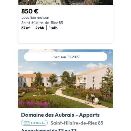
850 €
Location maison
Saint-Hilaire-de-Riez 85
67 m²
2 chb
1 sdb
Livraison
T2 2027
Domaine des Aubrais - Apparts
Saint-Hilaire-de-Riez 85
LITTORAL
Appartement du T2 au T3