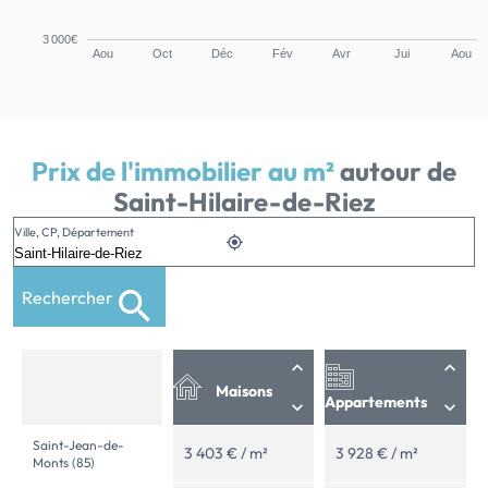
3 000€
Aou
Oct
Déc
Fév
Avr
Jui
Aou
Prix de l'immobilier au m²
autour de
Saint-Hilaire-de-Riez
Ville, CP, Département
Rechercher
Maisons
Appartements
Saint-Jean-de-
3 403 € / m²
3 928 € / m²
Monts (85)