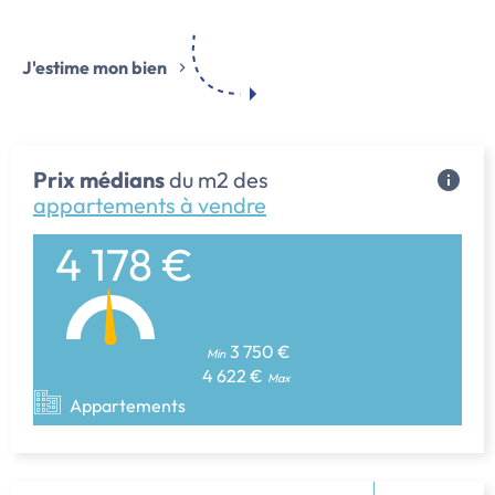
J'estime mon bien
Prix médians
du m2 des
appartements à vendre
4 178 €
3 750 €
Min
4 622 €
Max
Appartements