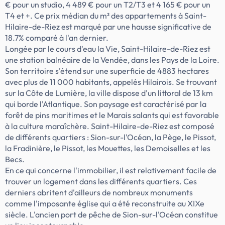
Vie. Le Domaine des Aubrais offre une rare
€ pour un studio, 4 489 € pour un T2/T3 et 4 165 € pour un
opportunité de vivre dans un cadre
T4 et +. Ce prix médian du m² des appartements à Saint-
bucolique entre océan et nature. Que vous
Hilaire-de-Riez est marqué par une hausse significative de
cherchiez […] Voir le programme
18.7% comparé à l'an dernier.
immobilier neuf >>
Longée par le cours d'eau la Vie, Saint-Hilaire-de-Riez est
une station balnéaire de la Vendée, dans les Pays de la Loire.
Son territoire s'étend sur une superficie de 4883 hectares
avec plus de 11 000 habitants, appelés Hilairois. Se trouvant
sur la Côte de Lumière, la ville dispose d'un littoral de 13 km
qui borde l'Atlantique. Son paysage est caractérisé par la
forêt de pins maritimes et le Marais salants qui est favorable
à la culture maraîchère. Saint-Hilaire-de-Riez est composé
de différents quartiers : Sion-sur-l'Océan, la Pège, le Pissot,
la Fradinière, le Pissot, les Mouettes, les Demoiselles et les
Becs.
En ce qui concerne l'immobilier, il est relativement facile de
trouver un logement dans les différents quartiers. Ces
derniers abritent d'ailleurs de nombreux monuments
comme l'imposante église qui a été reconstruite au XIXe
siècle. L'ancien port de pêche de Sion-sur-l'Océan constitue