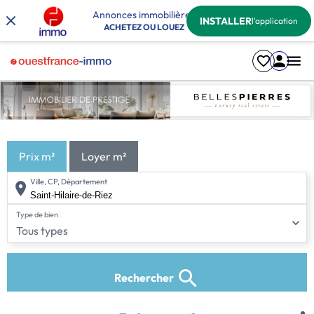
Annonces immobilières
INSTALLER
l'application
ACHETEZ OU LOUEZ
Prix m²
Loyer m²
Ville, CP, Département
Type de bien
Tous types
Rechercher