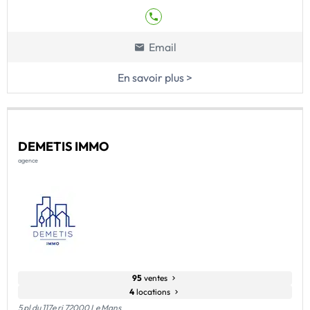
Email
En savoir plus >
DEMETIS IMMO
agence
95
ventes
4
locations
5 pl du 117e ri 72000 Le Mans