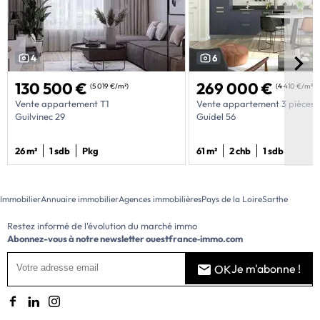
4
6
130 500 €
269 000 €
(5 019 €/m²)
(4 410 €/m²)
Vente appartement T1
Vente appartement 3 pièces
Guilvinec 29
Guidel 56
26 m²
1 sdb
Pkg
61 m²
2 chb
1 sdb
Immobilier
Annuaire immobilier
Agences immobilières
Pays de la Loire
Sarthe
Restez informé de l'évolution du marché immo
Abonnez-vous à notre newsletter
ouestfrance‑immo.com
Je m'abonne !
OK