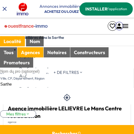
Annonces immobilières
INSTALLER
l'application
ACHETEZ OU LOUEZ
Agences immobilières dans la Sarthe
Localité
Nom
Nos
Tous
Agences
Notaires
Constructeurs
experts
Promoteurs
Professionnel
Tri
+ DE FILTRES
Nom du pro (optionnel)
A-Z
Ville, CP, Département, Région
Professionnel
Z-A
Agence immobilière LELIEVRE Le Mans Centre
Mes filtres
rue de Bolton
agence
(111 avis)
Rechercher