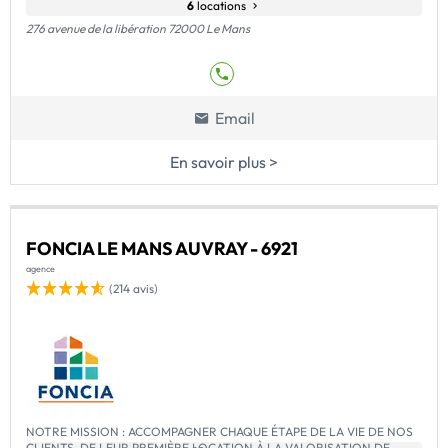
6
locations
276 avenue de la libération 72000 Le Mans
Email
En savoir plus >
FONCIA LE MANS AUVRAY - 6921
agence
(214 avis)
NOTRE MISSION : ACCOMPAGNER CHAQUE ÉTAPE DE LA VIE DE NOS
CLIENTS, DE LEUR PREMIÈRE LOCATION À LA VALORISATION DE