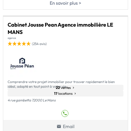
En savoir plus >
Cabinet Jousse Pean Agence immobilière LE
MANS
agence
(254 avis)
Comprendre votre projet immobilier pour trouver rapidement le bien
idéal, adapté en tout point à votre vie.
22
ventes
17
locations
4 rue gambetta 72000 Le Mans
Email