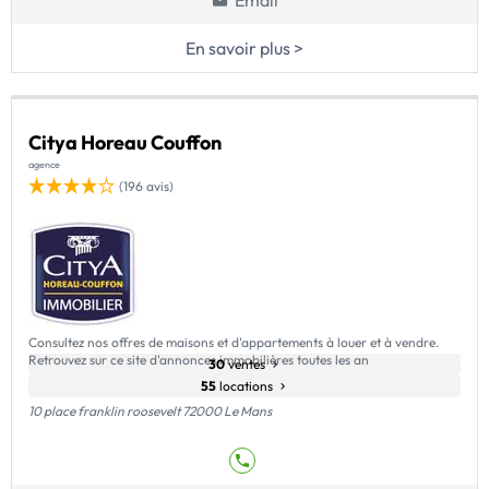
Email
En savoir plus >
Citya Horeau Couffon
agence
(196 avis)
Consultez nos offres de maisons et d'appartements à louer et à vendre.
Retrouvez sur ce site d'annonces immobilières toutes les an
30
ventes
55
locations
10 place franklin roosevelt 72000 Le Mans