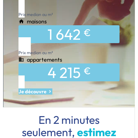
Prix median au m²
maisons
1 642
€
Prix median au m²
appartements
4 215
€
Je découvre
En 2 minutes
seulement,
estimez