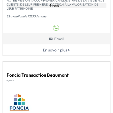
NOTRE MISSION : ACCOMPAGNER CHAQUE ÉTAPE DE LA VIE DE NOS
CLIENTS, DE LEUR PREMIÈRE LOCATION À LA VALORISATION DE
1
vente
LEUR PATRIMOINE
82 av nationale 72230 Arnage
Email
En savoir plus >
Foncia Transaction Beaumont
agence