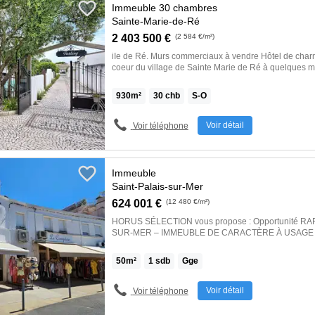
Immeuble 30 chambres
Sainte-Marie-de-Ré
2 403 500 €
(2 584 €/m²)
iIe de Ré. Murs commerciaux à vendre Hôtel de charm
coeur du village de Sainte Marie de Ré à quelques m
plage de sable fin de Montamer. Hôtel romantique a
pierre blanche, ses jardins clos, sa terrasse fleurie, s
930
m²
30
chb
S-O
sa piscine chauffée. Laissez-vous envahir par l'atm
Ré la blanche », surnom de l'île de Ré. Authenticité, 
dépaysement pour adopter l'art du « bien-vivre » à la 
Voir détail
Voir téléphone
de Ré discret où règne la chaleur humaine d'une éq
accueillir et de partager avec vous son amour de l'île de Ré. Dispo
[…] Voir l’annonce immobilière >>
Immeuble
Saint-Palais-sur-Mer
624 001 €
(12 480 €/m²)
HORUS SÉLECTION vous propose : Opportunité RA
SUR-MER – IMMEUBLE DE CARACTÈRE À USAGE 
APPARTEMENT ET 2 MAGASINSDans un environnem
découvrez cet immeuble de rapport à usage mixte, alli
50
m²
1
sdb
Gge
immédiate et potentiel de valorisation à long terme.
se compose de :Au rez-de-chaussée :• 2 locaux com
indépendantsÀ l'étage :• Un appartement comprenant
Voir détail
Voir téléphone
une chambre, une cuisine indépendante, une salle d
sol :• Caves / espaces de réserve offrant de belles ca