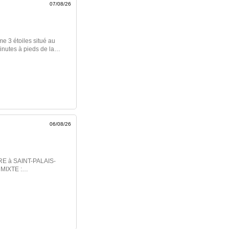
07/08/26
e 3 étoiles situé au
inutes à pieds de la
vec ses façades en
es cours intérieures et
osphère magique de «
quiétude et
Rétaise. Un hôtel ile
uipe heureuse de vous
nibilités
06/08/26
RE à SAINT-PALAIS-
MIXTE :
ent recherché,
ant rentabilité locative
Cet ensemble immobilier
merciaux
 un séjour lumineux,
'eau et un WC.Au sous-
pacités de