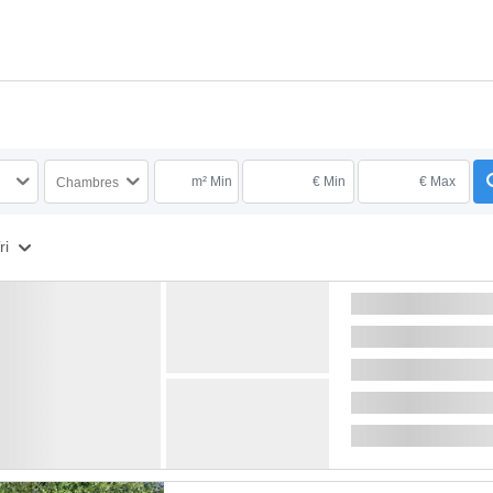
m² Min
€ Min
€ Max
Chambres
ri