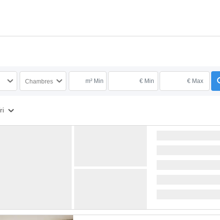
m² Min
€ Min
€ Max
Chambres
ri