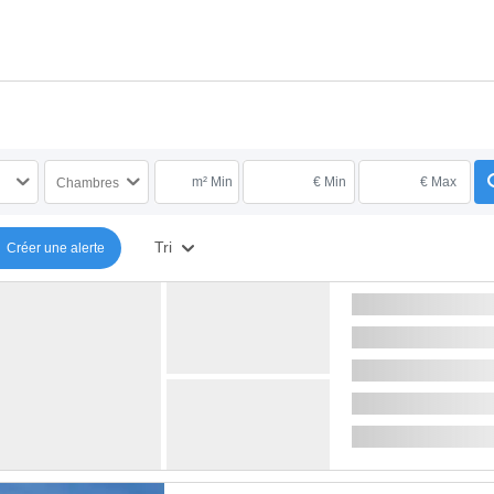
m² Min
€ Min
€ Max
Chambres
Tri
Créer une alerte