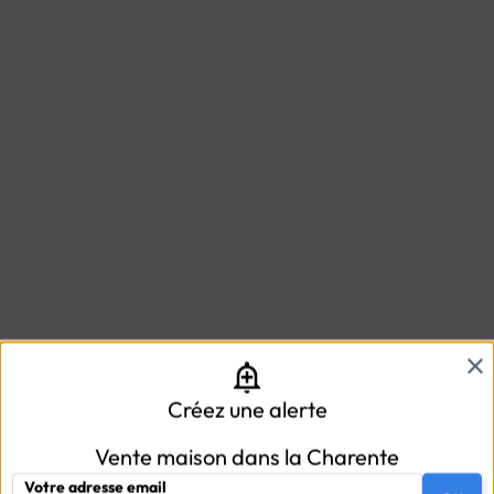
Créez une alerte
Vente maison dans la Charente
Votre adresse email