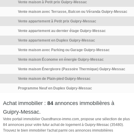
Vente maison à Petit prix Guipry-Messac
professions libérales, activités
être celui où vous créerez vos
de services, ou tout autre
plus beaux souvenirs. Et si
Vente maison avec Terrasse, Balcon ou Véranda Guipry-Messac
projet compatible avec les
cette parenthèse de sérénité
Vente appartement à Petit prix Guipry-Messac
règles d'urbanisme. Le
devenait la vôtre ? Contactez-
découpage parcellaire existant
moi dès aujourd'hui pour
Vente appartement au dernier étage Guipry-Messac
permet également d'envisager
organiser une visite. VISITE
Vente appartement en Duplex Guipry-Messac
une valorisation par division et
VIRTUELLE SUR DEMANDE
Vente maison avec Parking ou Garage Guipry-Messac
revente, offrant plusieurs
Honoraires d'agence à la
scénarios d'investissement.
charge du vendeur. La
Vente maison Économe en énergie Guipry-Messac
Les points forts Rentabilité
présentation d'une pièce
Vente maison Énergivore (Passoire Thermique) Guipry-Messac
locative immédiate d'environ 8
d'identité en cours de validité
% brut. Bail commercial en
sera demandée à la visite,
Vente maison de Plain-pied Guipry-Messac
cours avec revenus sécurisés.
conformément à l'article L.
Programme Neuf en Duplex Guipry-Messac
Ensemble immobilier de
561-5 du Code monétaire et
caractère. Terrain de 2 261 m²
financier. Les informations sur
Achat immobilier :
84
annonces immobilières à
environ. Situation stratégique
les risques auxquels ce bien
entre Rennes et Nantes, à
est exposé, y compris
Guipry-Messac.
proximité immédiate de la
l'obligation […] Voir l’annonce
Votre portail immobilier Ouestfrance-immo.com, propose une sélection de plus
gare. Fort potentiel de création
immobilière >>
84 annonces pour votre futur achat de logement à Guipry-Messac (35480).
de valeur grâce à la
Trouvez le bien immobilier l'achat parmi ces annonces immobilières