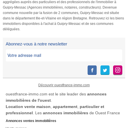
réhabilitation de la longère. Un
aggrégées auprés des particuliers et des professionnels de l'immobilier à
Guipry-Messac (Agences immobilières, notaires, constructeurs). Devenue
bien rare sur le marché,
commune nouvelle par la fusion de 2 communes, Guipry-Messac est située
destiné aux investisseurs
dans le département Ille-et-Vilaine en région Bretagne. Retrouvez ici les biens
recherchant à la fois un
immobiliers disponibles à l'achat à Guipry-Messac et de ses communes
rendement immédiat et un
déléguées.
important potentiel de
valorisation patrimoniale. DPE
Abonnez-vous à notre newsletter
Vierge réalisé le 29 / 05 / 2023
Information d'affichage
énergétique sur le […] Voir
l’annonce immobilière >>
Découvrir ouestfrance-immo.com
ouestfrance-immo.com est le site leader des
annonces
immobilières de l'ouest
.
Location
vente maison
,
appartement
,
particulier et
professionnel
. Les
annonces immobilières
de Ouest France
Annonces ventes immobilières