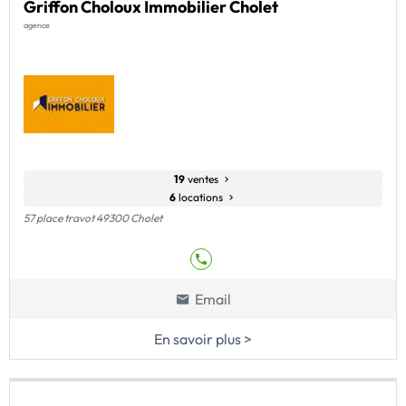
Griffon Choloux Immobilier Cholet
agence
19
ventes
6
locations
57 place travot 49300 Cholet
Email
En savoir plus >