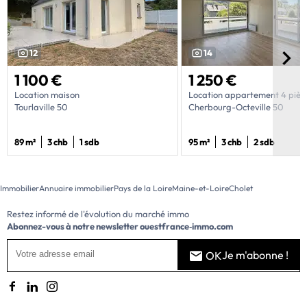
12
14
1 100 €
1 250 €
Location maison
Location appartement 4 pièc
Tourlaville 50
Cherbourg-Octeville 50
89 m²
3 chb
1 sdb
95 m²
3 chb
2 sdb
Immobilier
Annuaire immobilier
Pays de la Loire
Maine-et-Loire
Cholet
Restez informé de l'évolution du marché immo
Abonnez-vous à notre newsletter
ouestfrance‑immo.com
Je m'abonne !
OK