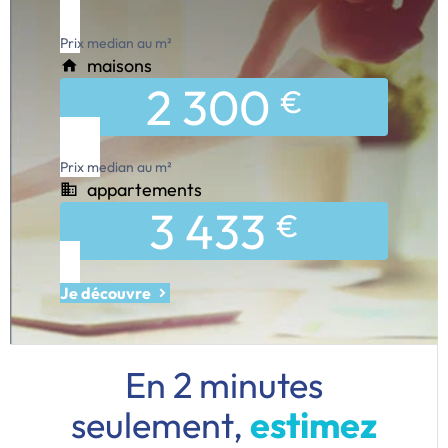
Prix median au m²
maisons
2 300
€
Prix median au m²
appartements
3 433
€
Je découvre
En 2 minutes
seulement,
estimez