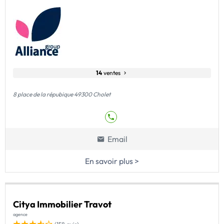
14
ventes
8 place de la répubique 49300 Cholet
Email
En savoir plus >
Citya Immobilier Travot
agence