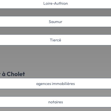
Loire-Authion
Saumur
Tiercé
r à Cholet
agences immobilières
notaires