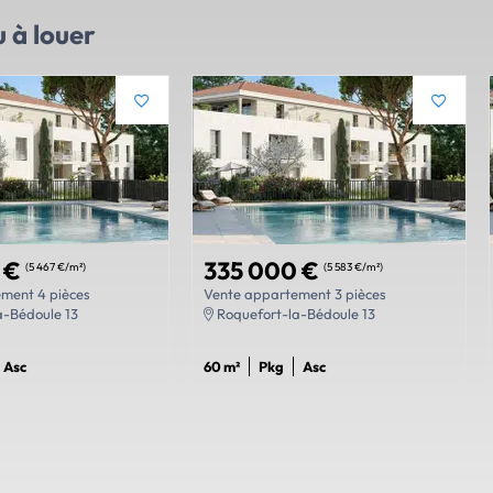
 à louer
 €
335 000 €
(5 467 €/m²)
(5 583 €/m²)
ment 4 pièces
Vente appartement 3 pièces
a-Bédoule 13
Roquefort-la-Bédoule 13
Asc
60 m²
Pkg
Asc