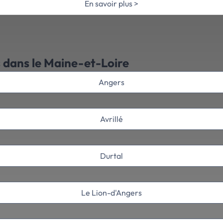
En savoir plus >
s dans le Maine-et-Loire
Angers
Avrillé
Durtal
Le Lion-d'Angers