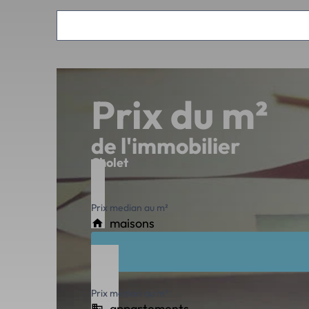
Prix du m²
de l'immobilier
Cholet
Prix median au m²
maisons
Prix median au m²
appartements