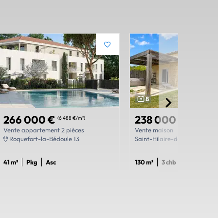
8
266 000 €
238 000 €
(6 488 €/m²)
(1 831 €/m²)
Vente appartement 2 pièces
Vente maison
Roquefort-la-Bédoule 13
Saint-Hilaire-des-Loges 85
41 m²
Pkg
Asc
130 m²
3 chb
2 sdb