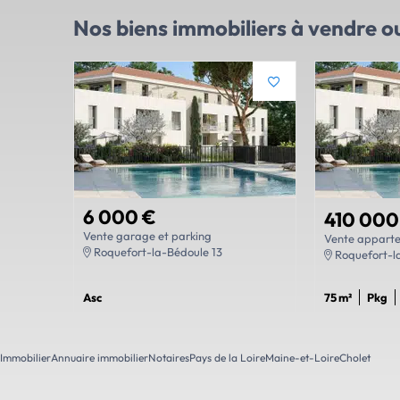
Nos biens immobiliers
à vendre ou
6 000 €
410 000
Vente garage et parking
Vente apparte
Roquefort-la-Bédoule 13
Roquefort-l
Asc
75 m²
Pkg
Immobilier
Annuaire immobilier
Notaires
Pays de la Loire
Maine-et-Loire
Cholet