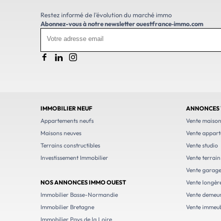
Restez informé de l'évolution du marché immo
Abonnez-vous à notre newsletter
ouestfrance‑immo.com
IMMOBILIER NEUF
ANNONCES 
Appartements neufs
Vente maiso
Maisons neuves
Vente appar
Terrains constructibles
Vente studio
Investissement Immobilier
Vente terrain
Vente garag
NOS ANNONCES IMMO OUEST
Vente longèr
Immobilier Basse-Normandie
Vente demeur
Immobilier Bretagne
Vente immeu
Immobilier Pays de la Loire