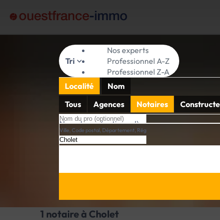
Nos experts
Tri
Professionnel A-Z
Professionnel Z-A
Localité
Nom
Tous
Agences
Notaires
Constructe
Nom du pro (optionnel)
Ville, Code postal, Département, Région
1 notaire à Cholet