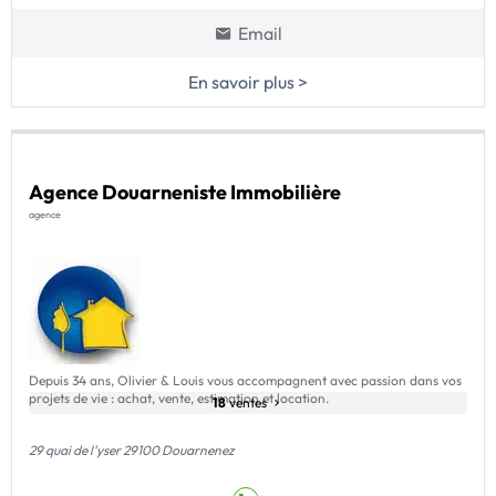
Email
En savoir plus >
Agence Douarneniste Immobilière
agence
Depuis 34 ans, Olivier & Louis vous accompagnent avec passion dans vos
projets de vie : achat, vente, estimation et location.
18
ventes
29 quai de l'yser 29100 Douarnenez