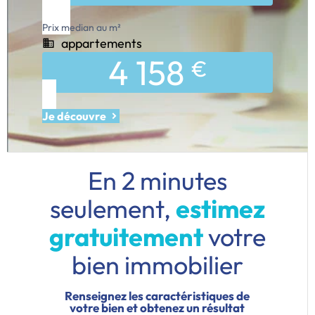
Prix median au m²
appartements
4 158
€
Je découvre
En 2 minutes
seulement,
estimez
gratuitement
votre
bien immobilier
Renseignez les caractéristiques de
votre bien et obtenez un résultat