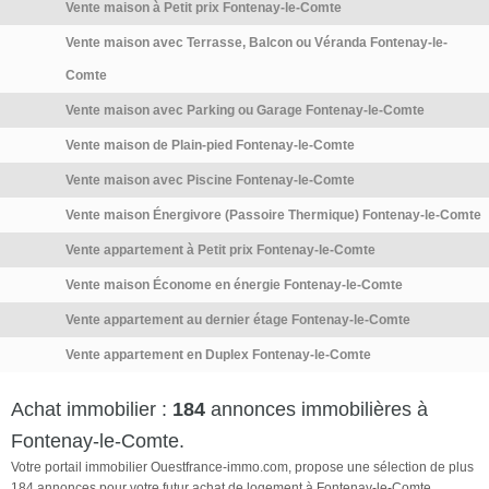
Vente maison à Petit prix Fontenay-le-Comte
l'objet d'une procédure citée à
l'article L. 721-1 du code de la
Vente maison avec Terrasse, Balcon ou Véranda Fontenay-le-
construction […] Voir l’annonce
Comte
immobilière >>
Vente maison avec Parking ou Garage Fontenay-le-Comte
Vente maison de Plain-pied Fontenay-le-Comte
Vente maison avec Piscine Fontenay-le-Comte
Vente maison Énergivore (Passoire Thermique) Fontenay-le-Comte
Vente appartement à Petit prix Fontenay-le-Comte
Vente maison Économe en énergie Fontenay-le-Comte
Vente appartement au dernier étage Fontenay-le-Comte
Vente appartement en Duplex Fontenay-le-Comte
Achat immobilier :
184
annonces immobilières à
Fontenay-le-Comte.
Votre portail immobilier Ouestfrance-immo.com, propose une sélection de plus
184 annonces pour votre futur achat de logement à Fontenay-le-Comte