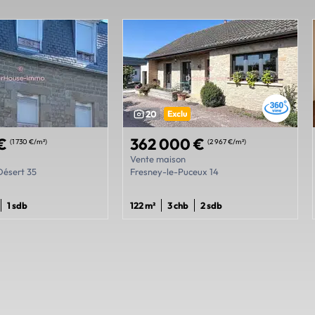
20
Exclu
 €
362 000 €
(1 730 €/m²)
(2 967 €/m²)
Vente maison
ésert 35
Fresney-le-Puceux 14
1 sdb
122 m²
3 chb
2 sdb