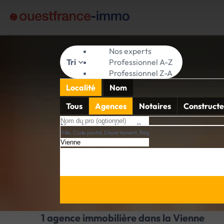
Nos experts
Tri
Professionnel A-Z
Professionnel Z-A
Localité
Nom
Tous
Agences
Notaires
Constructe
Nom du pro (optionnel)
Ville, Code postal, Département, Région
1 agence immobilière dans la Vienne