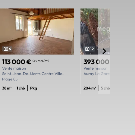
6
12
113 000 €
393 000 €
(2 974 €/m²)
(1 926 €/m²)
Vente maison
Vente maison
Saint-Jean-De-Monts Centre Ville-
Auray La Gare 56
Plage 85
38 m²
1 chb
Pkg
204 m²
5 chb
2 sdb