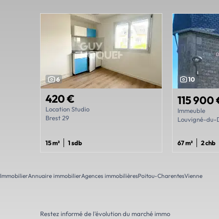
6
10
420 €
115 900
Location Studio
Immeuble
Brest 29
Louvigné-du-D
15 m²
1 sdb
67 m²
2 chb
Immobilier
Annuaire immobilier
Agences immobilières
Poitou-Charentes
Vienne
Restez informé de l'évolution du marché immo