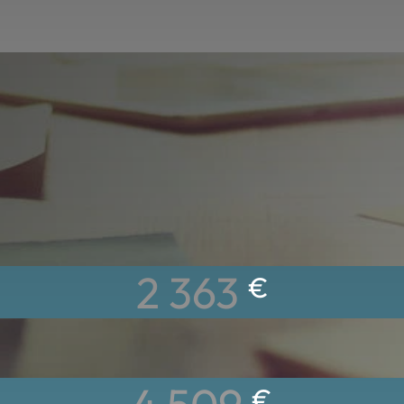
2 363
€
€