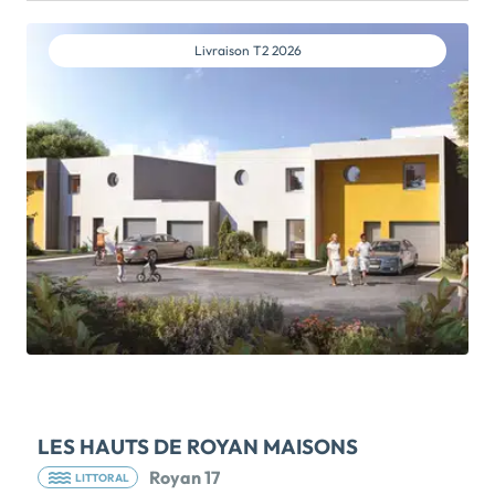
km de Royan, votre nouvelle adresse principale ou
secondaire se situe à St-Sulpice-de-Royan', entre
Livraison
T2 2026
terre et estuaire. Une situation idéale pour profiter de
la Côte de Beauté ou des nombreuses balades
offertes par les marais tout proche. Avec un
aménagement paysager à taille humaine, dessiné
avec de nombreuses voies douces, 'Naturielles'
propose une sélection de maisons individuelles de 4
et 5 pièces livrées 'clé en main' et personnalisables,
en étage ou plain-pied. Toutes sont pourvues d'un
garage et d'une place de midi. Votre jardin clos et sa
terrasse orientés favorablement, seront le
prolongement de votre pièce de vie lumineuse. Les
'Naturielles' sont conçues dans le respect
architectural local aussi bien par […] Voir le
programme immobilier neuf >>
LES HAUTS DE ROYAN MAISONS
Royan 17
LITTORAL