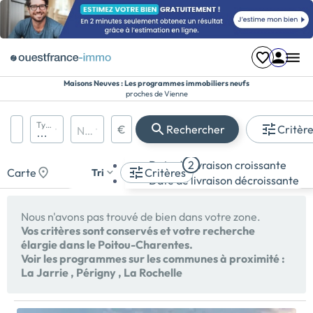
Maisons Neuves : Les programmes immobiliers neufs
proches de Vienne
Région, département, ville, CP
Types de biens
€
Rechercher
Critèr
Nombre de pièces
Prix maximum
Appartement
Date de livraison croissante
2
Maison
Carte
Critères
Tri
Date de livraison décroissante
Terrain
Nous n'avons pas trouvé de bien dans votre zone.
Vos critères sont conservés et votre recherche
élargie dans le Poitou-Charentes.
Voir les programmes sur les communes à proximité :
La Jarrie
,
Périgny
,
La Rochelle