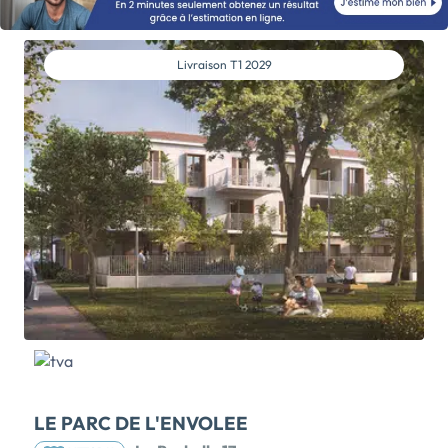
min. découvrez dès à présent votre nouvelle maison
neuve livrée 'clés en mains' pour vivre à l'année ou en
adresse secondaire. Dessinée tel un domaine arboré
Livraison
T1 2029
et intimiste à accès unique depuis la rue Poteau, la
résidence Les Jardins du Canal est cernée en partie
par une coulée verte et propose seulement 11 maisons
de 3 et 4 pièces en étage ou de plain-pied, et seront
conformes à la RE 2020 en terme environnementale
et d'économie d'énergie. Leurs architectures et les
matériaux employés intègrent respectueusement
l'environnement direct résidentiel. Leurs doubles
orientations garantiront une luminosité intérieure, et
leurs jardins vous assureront de profiter […] Voir le
programme immobilier neuf >>
LE PARC DE L'ENVOLEE