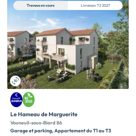
Route des Plaids à Nouaillé Maupertuis, charmante
Travaux en cours
Livraison
T2 2027
commune connue pour sa célèbre Abbaye médiévale
et ses animations. Un cadre de vie pratique et familial
: écoles, stade, salle omnisports, commerces de
proximité (supérette, tabac, pharmacie, boulangerie,
ferme bio) et marché de producteurs chaque
vendredi. Tous les services médicaux sur place :
médecins, infirmiers, dentiste, ostéopathe, kiné pour
un confort de vie optimal. Une localisation idéale : à
10 min du C.H.U de Poitiers, 20 min du centre-ville,
avec desserte par les bus régionaux. Découvrez […]
Voir le programme immobilier neuf >>
Le Hameau de Marguerite
Vouneuil-sous-Biard 86
Garage et parking, Appartement du T1 au T3