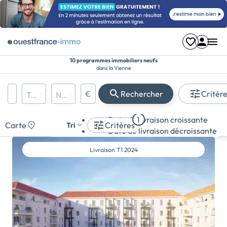
10 programmes immobiliers neufs
dans la Vienne
Région, département, ville, CP
€
Rechercher
Critèr
Types de biens
Nombre de pièces
Prix maximum
Appartement
Date de livraison croissante
1
Maison
Carte
Critères
Tri
Date de livraison décroissante
Terrain
Livraison
T1 2024