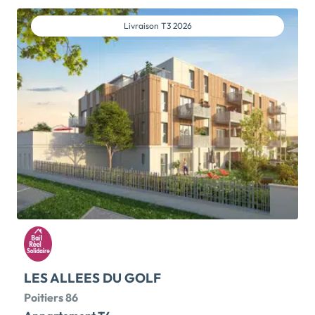
Maupertuis, à proximité immédiate du Centre
Hospitalier Universitaire de Poitiers vous séduira par
Livraison
T3 2026
son charme et ses espaces boisés et son abbaye
médiévale. Vous y trouverez les services et
commerces nécessaires au quotidien et les service de
bus du département de la Vienne. Réaliser votre rêve
en faisant construire votre future maison dans un
environnement agréable. Nous vous proposons 8
terrains à bâtir allant de 251m à 401m à partir de
39900 […] Voir le programme immobilier neuf >>
LES ALLEES DU GOLF
Poitiers 86