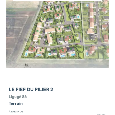
vendre à Châtellerault, indépendants et fonctionnels,
du studio au 3 pièces. Une équipe attentive et
disponible est présente 7/7 jours pour le confort et le
bien-être des résidents, qui peuvent profiter de
plusieurs espaces de convivialité : salon, salle de gym,
piscine intérieure, coiffeur et restaurant. De
nombreux services complémentaires sont proposés :
ménage, blanchisserie, restauration, activités
quotidiennes. Plusieurs commodités se trouvent
également à moins de 10 min à pied : commerces, La
Poste, restaurants, cabinets médicaux... Mais
également des équipements culturels et de loisirs : Le
[…] Voir le programme immobilier neuf >>
LE FIEF DU PILIER 2
Ligugé 86
Terrain
À PARTIR DE