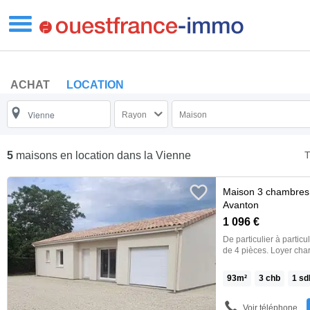
ACHAT
LOCATION
Rayon
Maison
T
5
maisons en location
dans la Vienne
Maison 3 chambres
Avanton
1 096 €
De particulier à partic
de 4 pièces. Loyer cha
immédiatementAvantage
séjour- Jardin- Plain-
93
m²
3
chb
1
sd
propriétaire utilise Loc
proposer directement v
locations conformes à vo
Voir téléphone