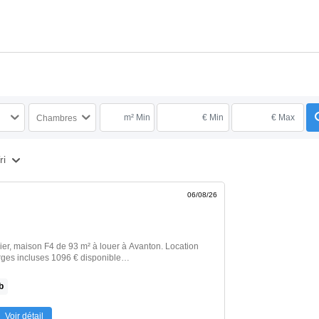
m² Min
€ Min
€ Max
Chambres
ri
06/08/26
ulier, maison F4 de 93 m² à louer à Avanton. Location
rges incluses 1096 € disponible
s du logement :- Sans vis-à-vis- Garage- Grand
pied- Proximité commerce- Accès à mobilité réduiteCe
b
Service pour sélectionner ses futurs locataires. Pour
otre candidature pour ce logement ET toutes les
tre recherche, il suffit de vous inscrire sur
Voir détail