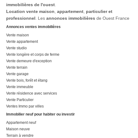
la recherche d'un foncier
immobilières de l'ouest
.
offrant plusieurs possibilités de
Location
vente maison
,
appartement
,
particulier et
valorisation.Le terrain est
professionnel
. Les
annonces immobilières
de Ouest France
vendu non viabilisé, laissant au
Annonces ventes immobilières
futur acquéreur la liberté […]
Vente maison
Voir l’annonce immobilière >>
Vente appartement
Vente studio
Vente longère et corps de ferme
Vente demeure d'exception
Vente terrain
Vente garage
Vente bois, forêt et étang
Vente immeuble
Vente résidence avec services
Vente Particulier
Ventes Immo par villes
Immobilier neuf pour habiter ou investir
Appartement neuf
Maison neuve
Terrain à vendre