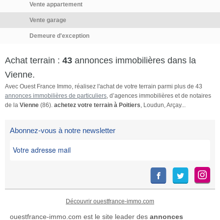
Vente appartement
construction et facilitant la
conception d'un projet
Vente garage
architectural harmonieux.
Demeure d'exception
Cette largeur permet
également d'envisager
Achat terrain :
43
annonces immobilières dans la
différents aménagements
extérieurs tels qu'un jardin
Vienne.
paysager, une terrasse, une
Avec Ouest France Immo, réalisez l'achat de votre terrain parmi plus de 43
piscine ou encore des espaces
annonces immobilières de particuliers
, d’agences immobilières et de notaires
de stationnement.Autre
de la
Vienne
(86).
achetez votre terrain à Poitiers
, Loudun, Arçay...
avantage non négligeable, la
parcelle présente un potentiel
Abonnez-vous à notre newsletter
de division, sous réserve des
autorisations administratives et
des règles d'urbanisme en
vigueur. Cette caractéristique
pourra séduire aussi bien les
particuliers souhaitant anticiper
un futur projet que les
Découvrir ouestfrance-immo.com
investisseurs ou aménageurs à
ouestfrance-immo.com est le site leader des
annonces