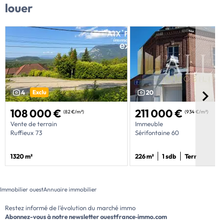
louer
4
Exclu
20
108 000 €
211 000 €
(82 €/m²)
(934 €/m²)
Vente de terrain
Immeuble
Ruffieux 73
Sérifontaine 60
1320 m²
226 m²
1 sdb
Terr
Immobilier ouest
Annuaire immobilier
Restez informé de l'évolution du marché immo
Abonnez-vous à notre newsletter
ouestfrance‑immo.com