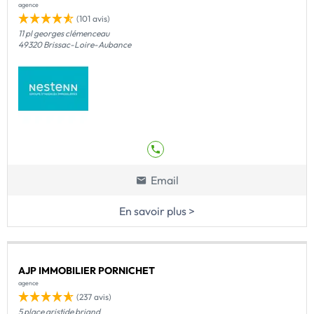
agence
(101 avis)
11 pl georges clémenceau
49320 Brissac-Loire-Aubance
Email
En savoir plus >
AJP IMMOBILIER PORNICHET
agence
(237 avis)
5 place aristide briand