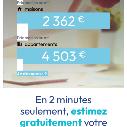
Prix median au m²
maisons
2 362
€
Prix median au m²
appartements
4 503
€
Je découvre
En 2 minutes
seulement,
estimez
gratuitement
votre