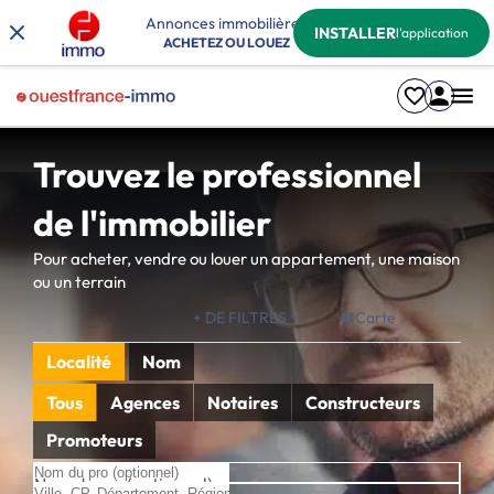
Annonces immobilières
INSTALLER
l'application
ACHETEZ OU LOUEZ
Trouvez le professionnel
de l'immobilier
Pour acheter, vendre ou louer un appartement, une maison
ou un terrain
+ DE FILTRES
Carte
Localité
Nom
Tous
Agences
Notaires
Constructeurs
Promoteurs
Nom du pro (optionnel)