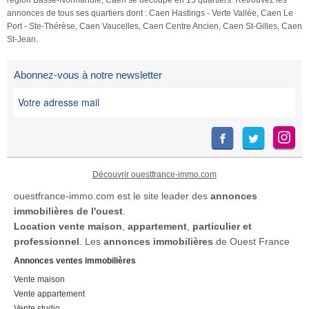
logements distincts dans le
annonces de tous ses quartiers dont : Caen Hastings - Verte Vallée, Caen Le
Port - Ste-Thérèse, Caen Vaucelles, Caen Centre Ancien, Caen St-Gilles, Caen
cadre d'un investissement
St-Jean.
locatif. Grâce à son
emplacement recherché, ses
accès indépendants, sa
Abonnez-vous à notre newsletter
terrasse […] Voir l’annonce
immobilière >>
Découvrir ouestfrance-immo.com
ouestfrance-immo.com est le site leader des
annonces
immobilières de l'ouest
.
Location
vente maison
,
appartement
,
particulier et
professionnel
. Les
annonces immobilières
de Ouest France
Annonces ventes immobilières
Vente maison
Vente appartement
Vente studio