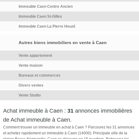
des futurs acquéreurs. Le
Immeuble Caen Centre Ancien
second appartement, situé au
premier étage et bénéficiant
Immeuble Caen St-Gilles
d'un accès totalement
Immeuble Caen La Pierre Heuzé
indépendant, se compose
d'une pièce de vie, d'une
seconde pièce pouvant être
Autres biens immobiliers en vente à Caen
aménagée en chambre,
bureau ou espace de
Vente appartement
rangement, d'un dressing,
Vente maison
d'une salle d'eau ainsi que
Bureaux et commerces
d'un espace cuisine.
L'ensemble nécessite des
Divers ventes
travaux de rénovation, offrant
Vente Studio
ainsi l'opportunité de repenser
entièrement les espaces et de
Achat immeuble à Caen :
31
annonces immobilières
révéler tout le potentiel de ce
bien. Selon vos besoins, il
de Achat immeuble à Caen.
pourra être réuni pour créer
Comment trouver un immeuble en achat à Caen ? Parcourez les 31 annonces
une agréable maison de ville
et achetez rapidement un immeuble à Caen (14000). Principale ville de la
ou conservé en deux
région Basse-Normandie, Caen se découpe en 15 quartiers. Retrouvez les