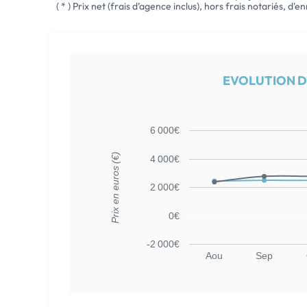
( * ) Prix net (frais d’agence inclus), hors frais notariés, d'
EVOLUTION DE
6 000€
Prix en euros (€)
4 000€
2 000€
0€
-2 000€
Aou
Sep