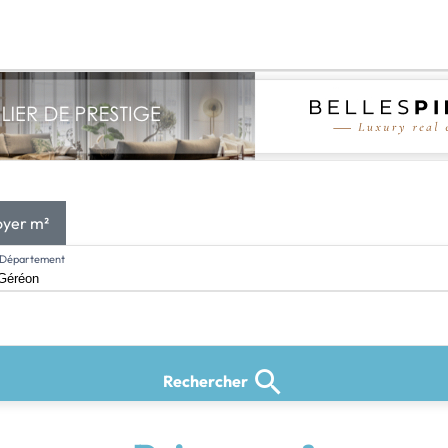
oyer m²
l, Département
Rechercher