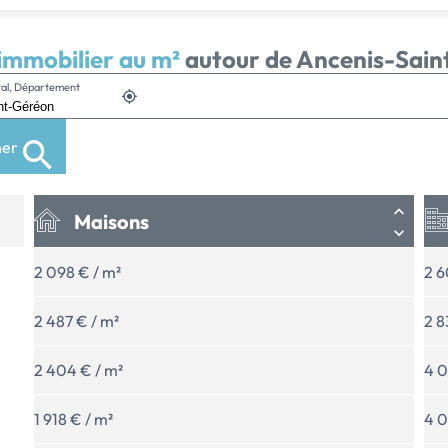
'immobilier au m²
autour de Ancenis-Sai
stal, Département
her
Maisons
2 098 € / m²
2 6
2 487 € / m²
2 8
2 404 € / m²
4 0
1 918 € / m²
4 0