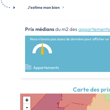
J'estime mon bien
Prix médians
du m2 des
appartements
Nous n’avons pas assez de données pour afficher un 
Appartements
Carte des pri
+
-