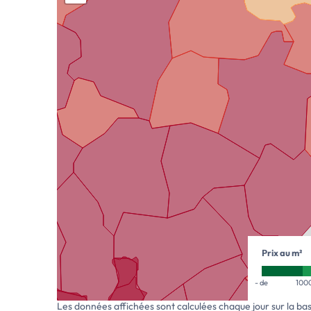
Prix au m²
- de
100
Les données affichées sont calculées chaque jour sur la ba