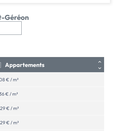
nt-Géréon
Appartements
08 € / m²
36 € / m²
29 € / m²
29 € / m²