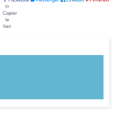
Copier
le
lien