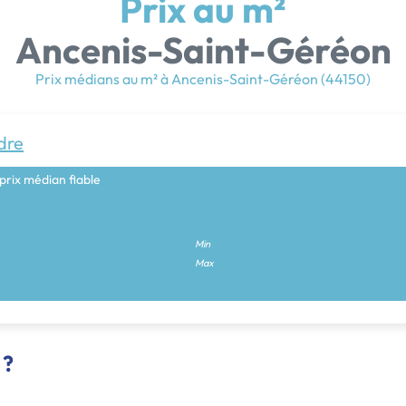
Prix au m²
Ancenis-Saint-Géréon
Prix médians au m² à Ancenis-Saint-Géréon (44150)
dre
prix médian fiable
Min
Max
 ?