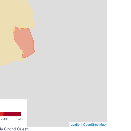
2500
et +
Leaflet
|
OpenStreetMap
 le Grand Ouest.