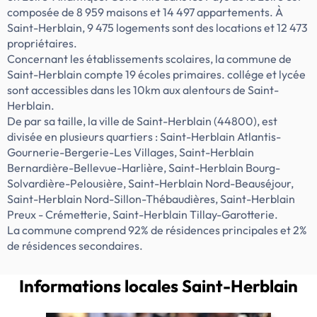
min. en voiture - Un accès rapide à la gare
composée de 8 959 maisons et 14 497 appartements. À
SNCF de Nantes : 15 min. en voiture - Une
Saint-Herblain, 9 475 logements sont des locations et 12 473
facilité d'accès à l'aéroport de Nantes : 10
propriétaires.
min. en voiture Deuxième commune de la
Concernant les établissements scolaires, la commune de
métropole, Saint-Herblain se caractérise
Saint-Herblain compte 19 écoles primaires. collége et lycée
par son dynamisme économique et son
sont accessibles dans les 10km aux alentours de Saint-
attractivité. Habiter la résidence Volta
Herblain.
c’est vivre à deux pas des commerces de
De par sa taille, la ville de Saint-Herblain (44800), est
proximité, du grand centre commercial
divisée en plusieurs quartiers : Saint-Herblain Atlantis-
Atlantis ainsi que de la zone d’activité de la
Gournerie-Bergerie-Les Villages, Saint-Herblain
route de Vannes. Saint-Herblain […] Voir le
Bernardière-Bellevue-Harlière, Saint-Herblain Bourg-
programme immobilier neuf >>
Solvardière-Pelousière, Saint-Herblain Nord-Beauséjour,
Saint-Herblain Nord-Sillon-Thébaudières, Saint-Herblain
Preux - Crémetterie, Saint-Herblain Tillay-Garotterie.
La commune comprend 92% de résidences principales et 2%
de résidences secondaires.
Informations locales
Saint-Herblain