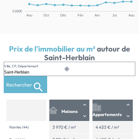
3 000€
Aou
Oct
Déc
Fév
Avr
Jui
Aou
Prix de l'immobilier au m²
autour de
Saint-Herblain
Ville, CP, Département
Rechercher
Maisons
Appartements
3 970 € / m²
4 433 € / m²
Nantes (44)