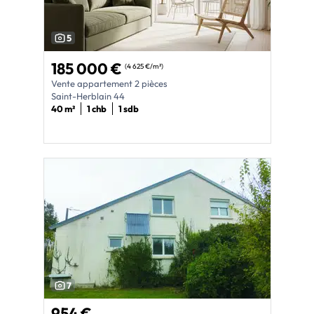
5
185 000 €
(4 625 €/m²)
Vente appartement 2 pièces
Saint-Herblain 44
40 m²
1 chb
1 sdb
7
954 €