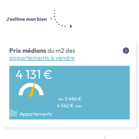
J'estime mon bien
Prix médians
du m2 des
appartements à vendre
4 131 €
3 486 €
Min
4 562 €
Max
Appartements