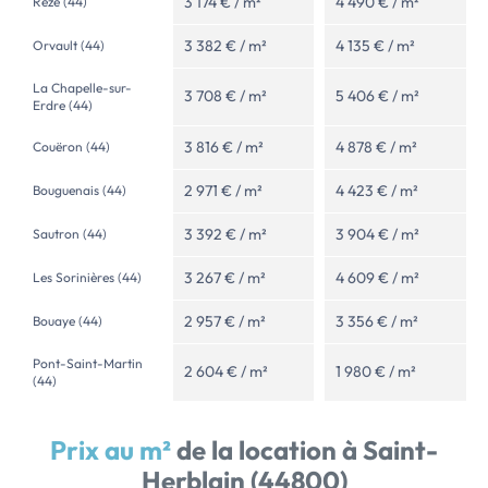
3 174 € / m²
4 490 € / m²
Rezé (44)
3 382 € / m²
4 135 € / m²
Orvault (44)
La Chapelle-sur-
3 708 € / m²
5 406 € / m²
Erdre (44)
3 816 € / m²
4 878 € / m²
Couëron (44)
2 971 € / m²
4 423 € / m²
Bouguenais (44)
3 392 € / m²
3 904 € / m²
Sautron (44)
3 267 € / m²
4 609 € / m²
Les Sorinières (44)
2 957 € / m²
3 356 € / m²
Bouaye (44)
Pont-Saint-Martin
2 604 € / m²
1 980 € / m²
(44)
Prix au m²
de la location à Saint-
Herblain (44800)