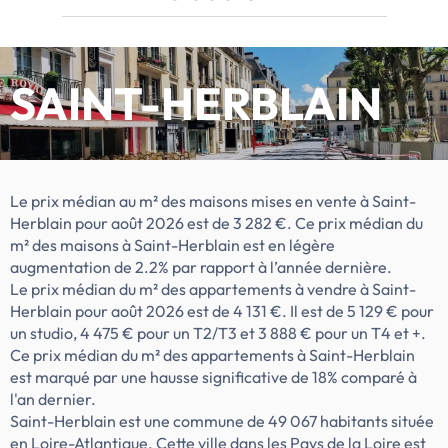
Résidence livrée ! CBI vous ouvre les portes
de sa nouvelle résidence VOLTA, située rue
de la Lozère à Saint-Herblain (44).
Découvrez nos 43 appartements
SAINT-HERBLAIN
modernes et spacieux du T2 au T4 et leurs
atouts : - Des balcons et terrasses
permettant de profiter du soleil - Certains
logements modulables et évolutifs pour
s'adapter à chacun - Des appartements
Le prix médian au m² des maisons mises en vente à Saint-
spacieux et optimisés - Un parking couvert
Herblain pour août 2026 est de 3 282 €. Ce prix médian du
- Des locaux vélos sécurisés - Une
m² des maisons à Saint-Herblain est en légère
résidence sécurisée Idéalement desservi
augmentation de 2.2% par rapport à l’année dernière.
et équipé, le quartier accueille : - De
Le prix médian du m² des appartements à vendre à Saint-
nombreux commerces de proximité : à 2
Herblain pour août 2026 est de 4 131 €. Il est de 5 129 € pour
min. à pied - Les transports en commun
un studio, 4 475 € pour un T2/T3 et 3 888 € pour un T4 et +.
accessibles : à 5 min. à pied - Des écoles
Ce prix médian du m² des appartements à Saint-Herblain
(maternelle et primaire) : à 1 min. à pied -
est marqué par une hausse significative de 18% comparé à
Le parc du Bois Jo : au pied de la résidence
l'an dernier.
- Le centre commercial Atlantis : à 7 min.
Saint-Herblain est une commune de 49 067 habitants située
en voiture - L'accès au périphérique : en 2
en Loire-Atlantique. Cette ville dans les Pays de la Loire est