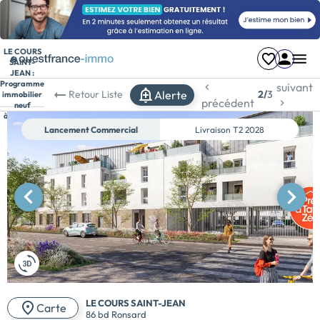
LE COURS
SAINT-
JEAN :
Programme
suivant
Alerte
Retour
Liste
2/
3
immobilier
précédent
neuf
à Ancenis-
Saint-
Lancement Commercial
Livraison
T2 2028
Géréon
LE COURS SAINT-JEAN
Carte
86 bd Ronsard