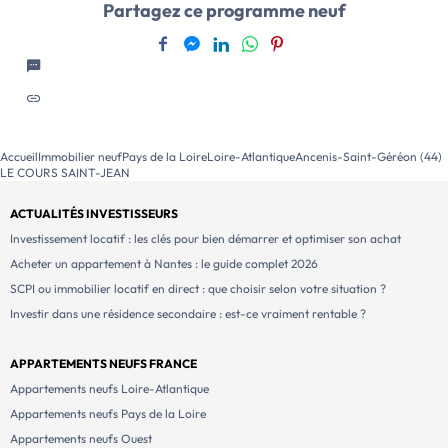
Partagez ce programme neuf
Angers, Ancenis-Saint-Géréon offre une position […]
Voir le programme immobilier neuf >>
Accueil
Immobilier neuf
Pays de la Loire
Loire-Atlantique
Ancenis-Saint-Géréon (44)
LE COURS SAINT-JEAN
ACTUALITÉS INVESTISSEURS
Investissement locatif : les clés pour bien démarrer et optimiser son achat
Acheter un appartement à Nantes : le guide complet 2026
SCPI ou immobilier locatif en direct : que choisir selon votre situation ?
Investir dans une résidence secondaire : est-ce vraiment rentable ?
APPARTEMENTS NEUFS FRANCE
Appartements neufs Loire-Atlantique
Appartements neufs Pays de la Loire
Appartements neufs Ouest