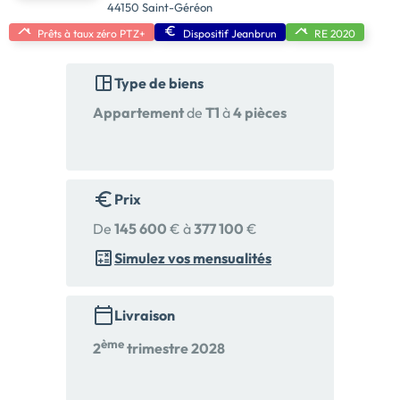
44150 Saint-Géréon
Prêts à taux zéro PTZ+
Dispositif Jeanbrun
RE 2020
Type de biens
Appartement
de
T1
à
4 pièces
Prix
De
145 600
€ à
377 100
€
Simulez vos mensualités
Livraison
ème
2
trimestre 2028