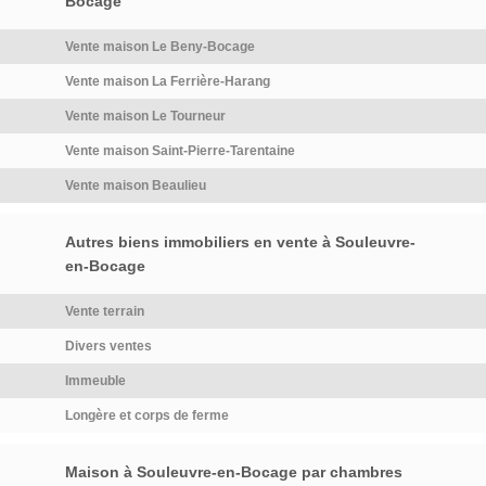
desservant trois chambres,
Bocage
dont l'une avec salle de bains
Vente maison Le Beny-Bocage
privative avec WC, un bureau
et une salle d'eau avec WC.Un
Vente maison La Ferrière-Harang
garage fermé et l'un ouvert,
Vente maison Le Tourneur
ainsi qu'une cave, avec la
possibilité d'aménager les
Vente maison Saint-Pierre-Tarentaine
combles, et une
Vente maison Beaulieu
dépendance.Un véritable
havre de paix, parfait pour
accueillir la famille […] Voir
Autres biens immobiliers en vente à Souleuvre-
l’annonce immobilière >>
en-Bocage
Vente terrain
Divers ventes
Immeuble
Longère et corps de ferme
Maison à Souleuvre-en-Bocage par chambres