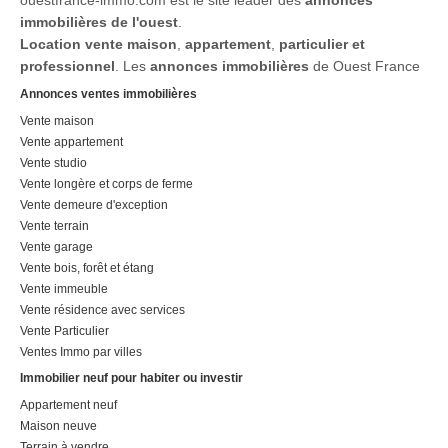
ouestfrance-immo.com est le site leader des
annonces
immobilières de l'ouest
.
Location
vente maison
,
appartement
,
particulier et
professionnel
. Les
annonces immobilières
de Ouest France
Annonces ventes immobilières
Vente maison
Vente appartement
Vente studio
Vente longère et corps de ferme
Vente demeure d'exception
Vente terrain
Vente garage
Vente bois, forêt et étang
Vente immeuble
Vente résidence avec services
Vente Particulier
Ventes Immo par villes
Immobilier neuf pour habiter ou investir
Appartement neuf
Maison neuve
Terrain à vendre