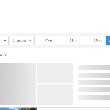
m² Min
€ Min
€ Max
Chambres
ri