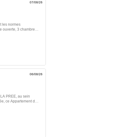
07/08/26
nt les normes
ne ouverte, 3 chambres
ts roulants électriques,
uble vasque avec
lage jusqu'à
n fonction de vos
: c'est facile
r l’annonce immobilière
06/08/26
E LA PREE, au sein
née, ce Appartement de
 cadre de vie pensé
e au
tention afin de
agréable. Le logement
e ouverte, idéal pour
 vie moderne et
prestations ont été