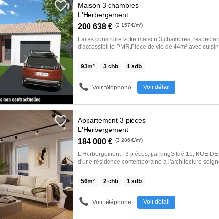
Maison 3 chambres
L'Herbergement
200 638 €
(2 157 €/m²)
Faites construire votre maison 3 chambres, respecta
d'accessibilité PMR.Pièce de vie de 44m² avec cuisi
et un garage de 20m².Inclus : grande baie vitrée, vole
chauffage économique avec plancher chauffant, me
93
m²
3
chb
1
sdb
mitigeurs Hansgrohe, faïences jusqu'à 30x90 et carre
60x60.Personnalisez nos modèles et leurs surfaces e
besoins et de votre budget. Avec KMO, faire construire 
Voir détail
Voir téléphone
!Contactez-nous pour un devis gratuit, rapide […] Voi
>>
Appartement 3 pièces
L'Herbergement
184 000 €
(3 286 €/m²)
L'Herbergement : 3 pièces, parkingSitué 11, RUE D
d'une résidence contemporaine à l'architecture soig
3 pièces développe une surface de 56 m² et offre un
pour conjuguer confort, fonctionnalité et qualité de vi
56
m²
2
chb
1
sdb
quotidien.L'agencement intérieur a été étudié avec at
proposer des volumes équilibrés et une circulation 
comprend une entrée, un séjour lumineux avec cuisin
Voir détail
Voir téléphone
partager des moments conviviaux dans un espace de
chaleureux.2 chambresune salle de bain avec wcLes 