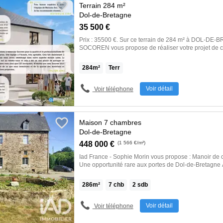
Terrain 284 m²
Dol-de-Bretagne
35 500 €
Prix : 35500 €. Sur ce terrain de 284 m² à DOL-DE-BRETAGNE, MAISONS
SOCOREN vous propose de réaliser votre projet de c
individuelle. MAISONS SOCOREN propose de construire votre maison
neuve avec toutes les prestations suivantes : - Plan 
284
m²
Terr
personnalisé - Mode de chauffage au choix - Grands
de prestations - Matériaux de qualité selon les norme
Accompagnement dans le choix et l’acquisition du ter
Voir détail
Voir téléphone
conforme à la nouvelle RE 2020 Demandez une étude gratuite et
personnalisée de votre projet de construction sur ce terrain ! 
Geoffroy PEGARD au O6 77 39 32 02 ou au O2 23 45
SOCOREN - Agence de Rennes). Terrain hors frais de notaires. Offre sous
Maison 7 chambres
réserve de disponibilité par notre partenaire foncier. 
Dol-de-Bretagne
l’annonce immobilière >>
448 000 €
(1 566 €/m²)
Iad France - Sophie Morin vous propose : Manoir de 
Une opportunité rare aux portes de Dol-de-Bretagne
minutes de Dol-de-Bretagne, dans un environnement 
découvrez ce magnifique manoir de caractère offrant u
286
m²
7
chb
2
sdb
rénovation. Édifiée sur un terrain arboré, cette dem
les amoureux de la pierre et de l'authenticité. Dès l'e
conquis par son superbe escalier en pierre et sa char
Voir détail
Voir téléphone
véritables témoins du caractère unique de la proprié
comprend une belle pièce de vie avec cheminée et cui