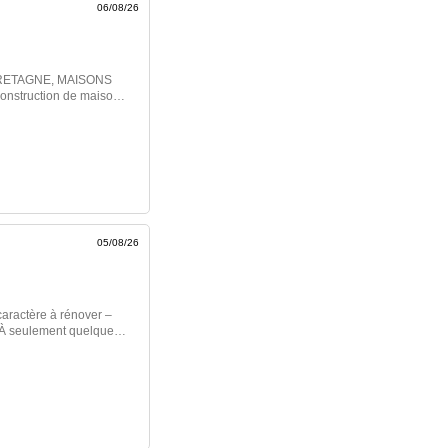
06/08/26
onstruction de maison
sur-mesure et
 choix d`équipements et
s en vigueur -
rain - Construction
Contactez
 77 60 (Maisons
05/08/26
Photo(s) non […] Voir
caractère à rénover –
 À seulement quelques
calme et verdoyant,
n fort potentiel de
eure de charme séduira
ntrée, vous serez
mante tourelle,
té. Le rez-de-chaussée
sine, un séjour ainsi