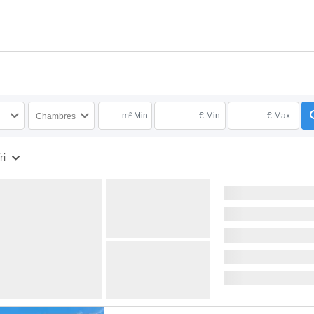
m² Min
€ Min
€ Max
Chambres
ri