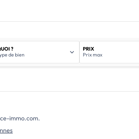
UOI ?
PRIX
rance-immo.com.
ennes