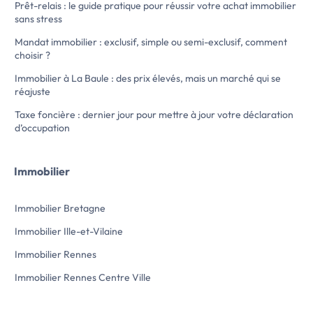
Prêt-relais : le guide pratique pour réussir votre achat immobilier
Parking en sous-sol. Disponible le
>>
sans stress
01/09/2026. Réf […] Voir l’annonce
immobilière >>
Mandat immobilier : exclusif, simple ou semi-exclusif, comment
choisir ?
Immobilier à La Baule : des prix élevés, mais un marché qui se
réajuste
Taxe foncière : dernier jour pour mettre à jour votre déclaration
d’occupation
Immobilier
Immobilier Bretagne
Immobilier Ille-et-Vilaine
Immobilier Rennes
Immobilier Rennes Centre Ville