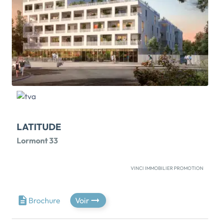
Bordeaux. Sa centralité permet une accessibilité au
centre historique et à la gare Saint Jean en quelques
minutes seulement. BORDORIVA, séduit par ses
lignes architecturales très singulières et s'intègre
harmonieusement dans son quartier. Les façades se
parent de pierres blondes et de céramique soulignées
par une skyline verte. La ligne végétale de
BORDORIVA s'illustre également par d'insolites
jardins-pyramides […] Voir le programme immobilier
neuf >>
LATITUDE
Lormont 33
VINCI IMMOBILIER PROMOTION
LATITUDE, un habitat nouvelle génération au cœur de
Lormont. La résidence sobre et contemporaine se
situe proche des écoles et des commerces. Au milieu
Brochure
Voir
d’une nature à partager. Le Tram A, à quelques