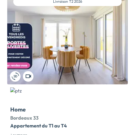
Livraison
T2 2026
pour venir visiter et vous projeter dans notre
appartement décoré ! Un lieu de vie exceptionnel, au
cœur de Bordeaux, à 3 stations de la gare Bordeaux
Saint-Jean. Adossée au Jardin de Brascassat,
desservie par une allée du parc, la résidence Les
Arcades de L'Althéa se situe au calme du cœur d'îlot.
Tous les appartements bénéficient d_un ou plusieurs
espaces extérieurs généreux : des loggias ouvertes
sur les séjours ou les chambres ou des terrasses
agrémentées de pergolas réhaussées d'arches
végétalisées. Parfaitement exposés, ils profitent du
calme environnant. Les futurs résidents pourront
profiter […] Voir le programme immobilier neuf >>
Home
Bordeaux 33
Appartement du T1 au T4