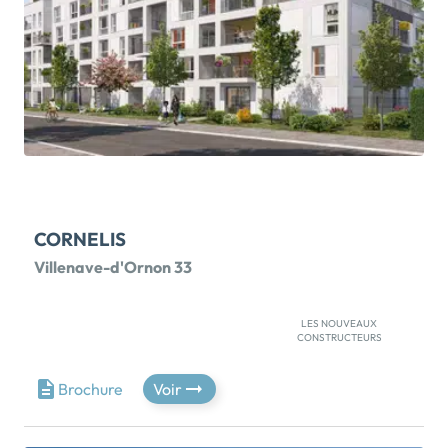
CORNELIS
Villenave-d'Ornon 33
LES NOUVEAUX
CONSTRUCTEURS
VISITEZ NOTRE APPARTEMENT 2 PIÈCES
DÉCORÉ!NOTRE PRÊT A TAUX ZÉRO POUR TOUS :
Brochure
Voir
EMPRUNTEZ JUSQU'À 100 000E A 0%*À 8 min à
pied du centre-ville de Villenave-d'Ornon.À
SEULEMENT 850 M DE LA LIGNE C DU TRAMWAY !