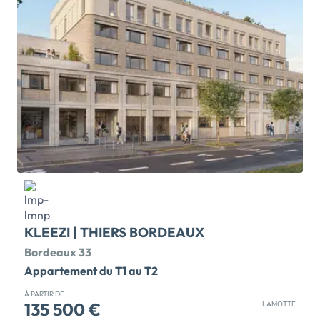
gestion intégrale. La résidence étudiante à Villenave
d'Ornon est idéalement située à moins de 10 min des
grandes écoles, 20 min de la gare, de l'aéroport et du
centre de Bordeaux. La résidence profite d'un bassin
de 9 000 étudiants sur 3 km et d'un marché en pleine
expansion. Les étudiants pourront profiter du bassin
d'Arcachon à moins d'1 heure. Avec 139
appartements, Verti'Go propose des services dédiés
aux étudiants : espaces communs, laverie, salle de
vidéoprojection, conciergerie, soutien scolaire et
espace […] Voir le programme immobilier neuf >>
KLEEZI | THIERS BORDEAUX
Bordeaux 33
Appartement du T1 au T2
À PARTIR DE
135 500 €
LAMOTTE