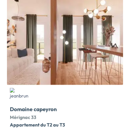
complets, cette adresse comble toutes les attentes.
C’est ici, lové au cœur d’une parcelle préservée que ce
projet dévoile une réalisation immobilière intimiste
conçue comme un parc habité. Enveloppées d’une
composition paysagère soignée, 23 maisons en
duplex proposent des surfaces de 3 à 5 pièces.
Découvrez également nos […] Voir le programme
immobilier neuf >>
Domaine capeyron
Mérignac 33
Appartement du T2 au T3