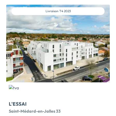
minutes à pied, vous emmène rapidement dans
Bordeaux.La résidence présente 84 logements avec
parking sécurisé en rez-de-chaussée.La dernière
Livraison
T4 2023
place disponible, proche de l’entrée du parking, est
couverte. Elle vous offre […] Voir le programme
immobilier neuf >>
L'ESSAI
Saint-Médard-en-Jalles 33