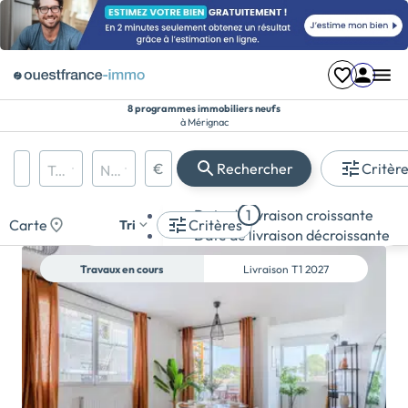
8 programmes immobiliers neufs
à Mérignac
Région, département, ville, CP
€
Rechercher
Critèr
Types de biens
Nombre de pièces
Prix maximum
Appartement
Date de livraison croissante
1
Maison
Carte
Critères
Tri
Date de livraison décroissante
Terrain
Travaux en cours
Livraison
T1 2027