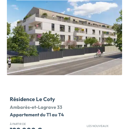
historique de Bordeaux et à 10 min. à pied de la gare
Saint-Jean, découvrez notre nouvelle résidence aux
usages mixtes, qui propose des appartements neufs
déclinés du 2 au 4 pièces. Vues dégagées vers
l'horizon et sur les 8 hectares du Jardin de l'Ars, le
nouveau poumon vert de la rive gauche de Bordeaux,
cette adresse de qualité promet d'offrir à tous un
cadre de vie équilibré, vivant, intense et éducatif. La
résidence séduit par ses lignes architecturales
singulières et modernes et s'intègre parfaitement
dans ce nouvel environnement. Les appartements
s'ouvrent tous sur une vaste loggia offrant de belles
vues dégagées. Certains […] Voir le programme
immobilier neuf >>
Résidence Le Coty
Ambarès-et-Lagrave 33
Appartement du T1 au T4
À PARTIR DE
LES NOUVEAUX