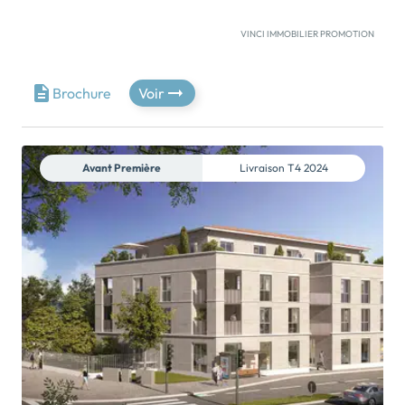
VINCI IMMOBILIER PROMOTION
Au cœur de Saint-Médard-en-Jalles, dans un
ensemble immobilier récent, VINCI Immobilier vous
propose des locaux commerciaux.Situés sur l’avenue
Brochure
Voir
Montaigne, à seulement 800 m de l’hypercentre, ils
bénéficient d’une excellente visibilité et d’un accès
facilité par l'arrêt de bus express "Montaigne" au pied
du bâtiment.Les deux places de stationnement
Avant Première
Livraison
T4 2024
allouées à chaque commerce renforcent leur
attractivité, garantissant une expérience fluide et
agréable […] Voir le programme immobilier neuf >>