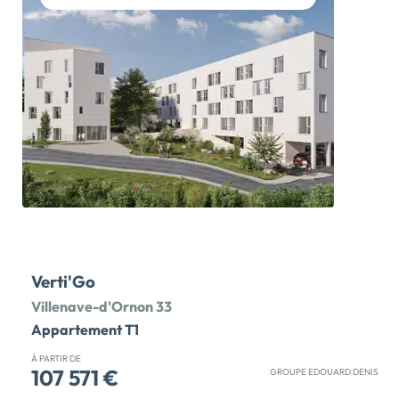
résidence Cornelis. Moderne, l'architecture de cette
résidence neuve joue avec les couleurs et les avancées
du bâtiment permettant aux futurs habitants de
profiter des agréments de beaux espaces extérieurs
privatifs (balcon, terrasse, loggia). Ce programme RT
2012 propose des appartements du studio au 4 pièces
dans une résidence sécurisée. Jardin commun
accessible à tous les habitants. Parkings en sous-sol et
places aériennes. Nombreuses commodités à quelques
minutes en voiture (supermarché, écoles, services).
Bus à deux pas de la réalisation. La connexion avec le
centre de la métropole se fait aisément […] Voir le
programme immobilier neuf >>
Verti'Go
Villenave-d'Ornon 33
Appartement T1
À PARTIR DE
107 571 €
GROUPE EDOUARD DENIS