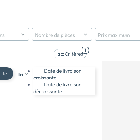
ens
Nombre de pièces
Prix maximum
Indifférent
1
1 pièce et +
Critères
2 pièces et +
3 pièces et +
Date de livraison
erte
Tri
4 pièces et +
croissante
5 pièces et +
Date de livraison
décroissante