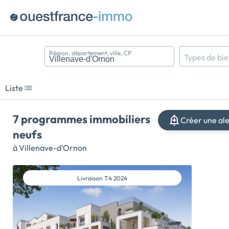
Région, département, ville, CP
Types de bi
Appartement
Maison
Liste
Terrain
7 programmes immobiliers
Créer une al
neufs
à Villenave-d'Ornon
Livraison
T4 2024