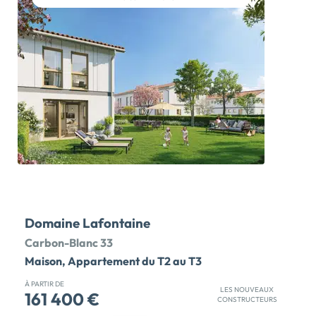
commerces et de toutes commodités, cette résidence
offre un cadre de vie paisible et convivial. Les
logements, modernes et lumineux, sont conçus pour
répondre aux besoins de chacun. N'attendez plus pour
découvrir ce […] Voir le programme immobilier neuf >>
Domaine Lafontaine
Carbon-Blanc 33
Maison, Appartement du T2 au T3
À PARTIR DE
LES NOUVEAUX
161 400 €
CONSTRUCTEURS