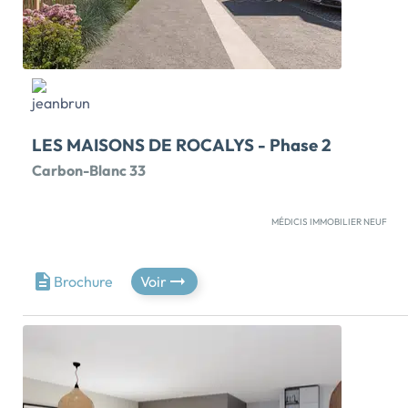
LES MAISONS DE ROCALYS - Phase 2
Carbon-Blanc 33
MÉDICIS IMMOBILIER NEUF
Découvrez les avantages de vivre dans une maison
neuve située dans une résidence paisible en pleine
nature, offrant un esprit de village au coeur de la
Brochure
Voir
commune de Carbon-Blanc, avec des commerces et
des écoles à proximité. Ces maisons neuves sont
également bien situées pour vos déplacements vers
Bordeaux, les plages de l'océan, le Cap Ferret et le
Bassin d'Arcachon. Le programme immobilier se
distingue par son architecture épurée et naturelle,