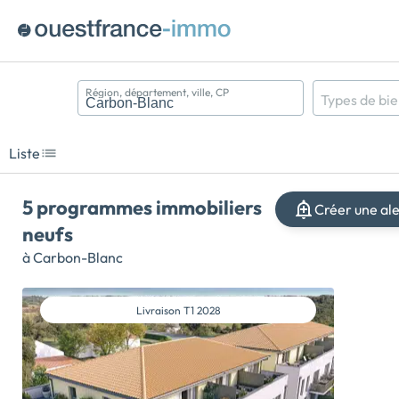
Région, département, ville, CP
Types de bi
Appartement
Maison
Liste
Terrain
5 programmes immobiliers
Créer une al
neufs
à Carbon-Blanc
Livraison
T1 2028