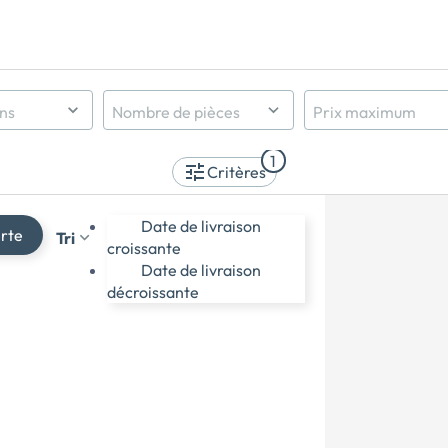
ens
Nombre de pièces
Prix maximum
Indifférent
1
1 pièce et +
Critères
2 pièces et +
3 pièces et +
Date de livraison
erte
Tri
4 pièces et +
croissante
5 pièces et +
Date de livraison
décroissante