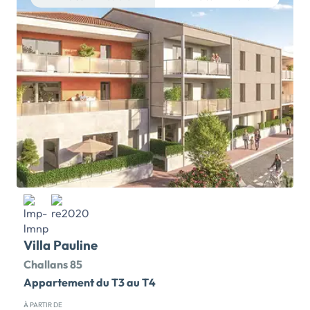
et accès au sentier côtier GR8. C'est ici que s'installe
la résidence Les Terrasses Littoral, à deux pas de la
plage de la Sauzaie et des plus beaux panoramas de la
côte. Les appartements, du 2 au 4 pièces, offrent de
beaux volumes et une luminosité naturelle. Chaque
logement s'ouvre sur une terrasse ou un jardin.
Profitez au quotidien de prestations de qualité, d'un
excellent confort thermique et acoustique. Pour que
votre appartement à Brétignolles-sur-mer réponde à
vos envies et vos habitudes de vie, Stradim vous
propose son service de conception participative.
Concevez votre agencement selon vos besoins,
adaptez les espaces à votre mode de vie et
personnalisez […] Voir le programme immobilier neuf
>>
Villa Pauline
Challans 85
Appartement du T3 au T4
À PARTIR DE