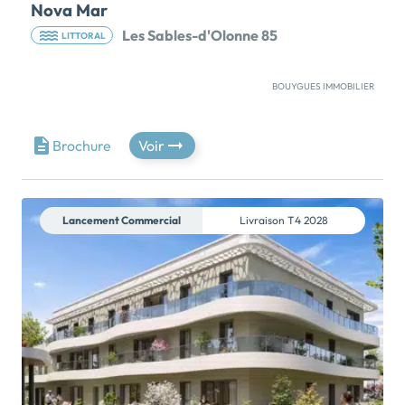
Nova Mar
Les Sables-d'Olonne 85
LITTORAL
BOUYGUES IMMOBILIER
REMISES EXCEPTIONNELLES*Bénéficiez d'une
remise exceptionnelle* sur certains logements de
cette résidence du 1er au 31 août 2026.Travaux en
Brochure
Voir
cours - Offrez-vous le privilège de devenir
propriétaire d’un appartement d’exception en plein
cœur des Sables d’Olonne. Découvrez Nova Mar, une
résidence intimiste composée de seulement 8
Lancement Commercial
Livraison
T4 2028
appartements de 3 et 4 pièces, allant jusqu'à 108 m².
Ces logements bénéficient de belles prestations :
espaces extérieurs privatifs, belles expositions, place
de parking, placards aménagés, pompe à chaleur
réversible. Profitez d'un emplacement exceptionnel,
avec un accès à pied aux remblais (Grande Plage), au
marché Arago et à tous les commerces […] Voir le
programme immobilier neuf >>