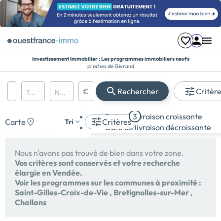
Investissement Immobilier : Les programmes immobiliers neufs
proches de Givrand
Région, département, ville, CP
€
Rechercher
Critèr
Types de biens
Nombre de pièces
Prix maximum
Appartement
Date de livraison croissante
3
Maison
Carte
Critères
Tri
Date de livraison décroissante
Terrain
Nous n'avons pas trouvé de bien dans votre zone.
Vos critères sont conservés et votre recherche
élargie en Vendée.
Voir les programmes sur les communes à proximité :
Saint-Gilles-Croix-de-Vie
,
Bretignolles-sur-Mer
,
Challans