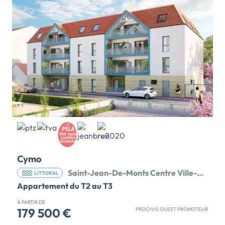
recherché : résidence sécurisée, piscine, espaces
paysagers soignés et accès direct aux circulations
piétonnes… le tout à quelques minutes de la plage à
vélo. 💰 Un vrai plus pour votre investissement 3
logements T3 éligibles au dispositif JEANBRUN, vous
permettant de bénéficier d’avantages fiscaux
attractifs […] Voir le programme immobilier neuf >>
Cymo
Saint-Jean-De-Monts Centre Ville-Plage 85
LITTORAL
Appartement du T2 au T3
À PARTIR DE
179 500 €
PROCIVIS OUEST PROMOTEUR