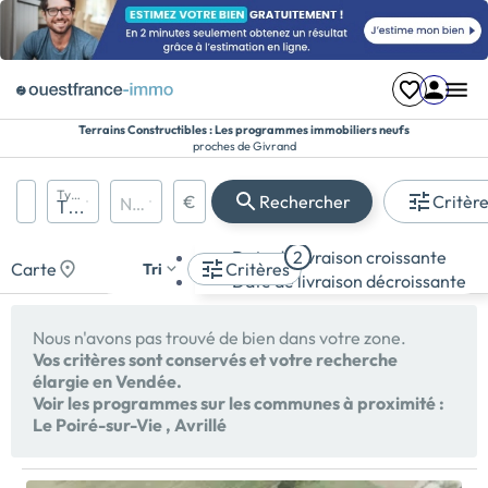
Terrains Constructibles : Les programmes immobiliers neufs
proches de Givrand
Région, département, ville, CP
Types de biens
€
Rechercher
Critèr
Nombre de pièces
Prix maximum
Appartement
Date de livraison croissante
2
Maison
Carte
Critères
Tri
Date de livraison décroissante
Terrain
Nous n'avons pas trouvé de bien dans votre zone.
Vos critères sont conservés et votre recherche
élargie en Vendée.
Voir les programmes sur les communes à proximité :
Le Poiré-sur-Vie
,
Avrillé