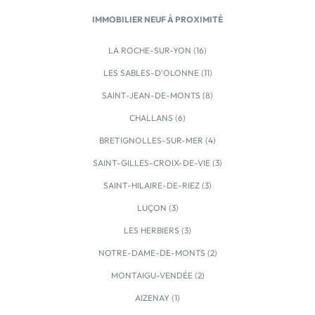
demande. * En partenariat avec un constructeur.
IMMOBILIER NEUF À PROXIMITÉ
Version prêt à décoré, hors aménagement […] Voir le
programme immobilier neuf >>
LA ROCHE-SUR-YON (16)
LES SABLES-D'OLONNE (11)
SAINT-JEAN-DE-MONTS (8)
CHALLANS (6)
BRETIGNOLLES-SUR-MER (4)
SAINT-GILLES-CROIX-DE-VIE (3)
SAINT-HILAIRE-DE-RIEZ (3)
LUÇON (3)
LES HERBIERS (3)
NOTRE-DAME-DE-MONTS (2)
MONTAIGU-VENDÉE (2)
AIZENAY (1)