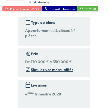
85190 Aizenay
Prêts à taux zéro PTZ+
Dispositif Jeanbrun
RE 2020
Type de biens
Appartement
de
2 pièces
à
4
pièces
Prix
De
170 000
€ à
350 000
€
Simulez vos mensualités
Livraison
ème
4
trimestre 2028