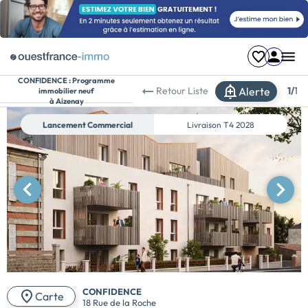
CONFIDENCE :
Programme
Alerte
Retour
Liste
1/
1
immobilier neuf
à Aizenay
Lancement Commercial
Livraison
T4 2028
CONFIDENCE
Carte
18 Rue de la Roche