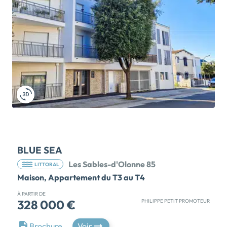
s'intègre harmonieusement aux constructions
historiques voisines. Les appartements ont été
pensés pour offrir bien-être, élégance et confort à
ses habitants : parquet contrecollé dans les pièces de
vie généreuses et lumineuses, placards aménagés,
vastes terrasses parfaitement exposées, meubles de
salle de bains de fabrication française sur-mesure,
menuiseries extérieures aluminium, volets roulants
motorisés, matériaux nobles et finitions soignées. Un
lieu de vie d'exception pour profiter pleinement de la
douceur de vie sablaise ! Appartements disponibles
de 44m² à […] Voir le programme immobilier neuf >>
BLUE SEA
Les Sables-d'Olonne 85
LITTORAL
Maison, Appartement du T3 au T4
À PARTIR DE
328 000 €
PHILIPPE PETIT PROMOTEUR
Située près du cœur des Sables d’Olonne, la résidence
Brochure
Voir