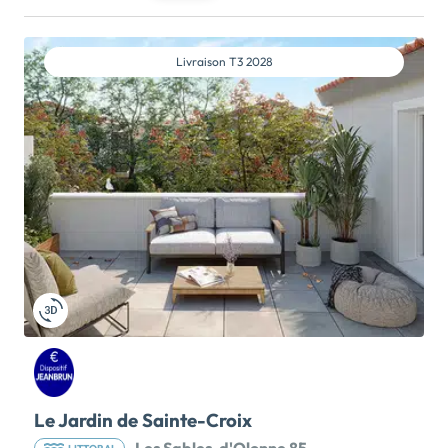
D'EXCEPTION AUX SABLES D'OLONNE ! Une adresse
d'exception, au cœur du triangle d'or, proche de tout :
le centre-ville, ses commerces et ses restaurants, le
Livraison
T3 2028
Remblai et la plage à 300m, le marché Arago à 5min.
Au sein du projet Jardin Pasteur et son vaste parc
paysager, Villa Oyat offre un cadre de vie élégant et
chaleureux, typiquement balnéaire. Appartements du
2 au 5 pièces, spacieux, lumineux, avec de beaux
espaces extérieurs et offrant un confort de vie
optimal. Un lieu de vie d'exception pour profiter
pleinement de la douceur de vie sablaise. Prestations
et équipements haut de gamme : parquet, placards
aménagés, meubles de salle de bains sur-mesure,
menuiseries extérieures aluminium, volets roulants
motorisés, domotique, ascenseurs. Et le plus GIBOIRE
: la GARANTIE 5 ANS. Le Groupe Giboire s'engage en
prolongeant la Garantie de bon fonctionnement à 5
ans au lieu des 2 ans réglementaires (Garantie
couvrant […] Voir le programme immobilier neuf >>
Le Jardin de Sainte-Croix
Les Sables-d'Olonne 85