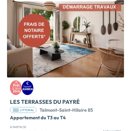
de caractère. Connue pour ses magnifiques plages de
sable fin qui s'étendent sur plus de 13 km, cette ville
est idéale pour les familles et les amateurs de sports
nautiques. La future résidence 'Les Terrasses de la
Grière' idéalement située dans un environnement
résidentiel et à quelques pas de la plage, propose des
appartements de 2 et 3 pièces, tous prolongés d'un
extérieur : balcon, terrasse ou jardin. Les prestations
de qualité sont au RDV : carrelage ou stratifié,
ascenseur, parking... Un lieu parfait pour profiter des
activités balnéaires et optez pour […] Voir le
programme immobilier neuf >>
LES TERRASSES DU PAYRÉ
Talmont-Saint-Hilaire 85
LITTORAL
Appartement du T3 au T4
À PARTIR DE