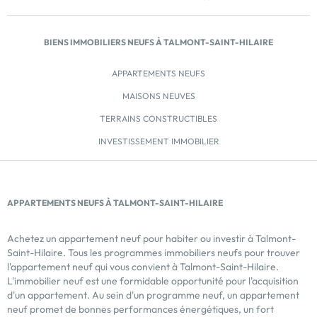
accès facile et pratique à tous les étages. Sécurité
renforcée avec visiophone, pour vivre en toute
tranquillité. Isolation acoustique optimale offrant un
BIENS IMMOBILIERS NEUFS À TALMONT-SAINT-HILAIRE
calme absolu. Finitions et matériaux haut de gamme ,
synonymes de durabilité et de raffinement. Un
APPARTEMENTS NEUFS
emplacement idéal Pourquoi Choisir Le TERRE de
LUMIERE ? Exclusivité : Seulement 24 appartements
MAISONS NEUVES
dans une résidence à taille humaine. Prestige : Une
TERRAINS CONSTRUCTIBLES
situation exceptionnelle et des prestations de grande
INVESTISSEMENT IMMOBILIER
qualité. Accessibilité : Proche des commerces, écoles,
services et activités […] Voir le programme
immobilier neuf >>
APPARTEMENTS NEUFS À TALMONT-SAINT-HILAIRE
Achetez un appartement neuf pour habiter ou investir à Talmont-
Saint-Hilaire. Tous les programmes immobiliers neufs pour trouver
l'appartement neuf qui vous convient à Talmont-Saint-Hilaire.
L'immobilier neuf est une formidable opportunité pour l'acquisition
d'un appartement. Au sein d'un programme neuf, un appartement
neuf promet de bonnes performances énergétiques, un fort