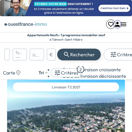
Appartements Neufs : 1 programme immobilier neuf
à Talmont-Saint-Hilaire
Région, département, ville, CP
Types de biens
€
Rechercher
Critèr
Nombre de pièces
Prix maximum
Appartement
Date de livraison croissante
2
Maison
Carte
Critères
Tri
Date de livraison décroissante
Terrain
Livraison
T2 2027