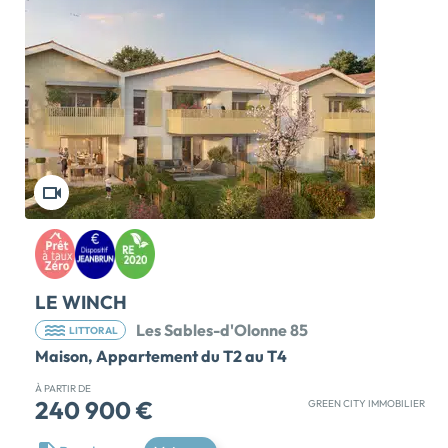
5min. Au sein du projet Jardin Pasteur, la Villa
Agapanthe est une résidence premium, sécurisée, à
l'architecture typiquement balnéaire, qui s'intègre
harmonieusement aux constructions historiques
voisines. Les appartements ont été pensés pour offrir
bien-être, élégance et confort à ses habitants :
parquet contrecollé dans les pièces de vie généreuses
et lumineuses, placards aménagés, vastes terrasses
parfaitement exposées, meubles de salle de bains de
fabrication française sur-mesure, menuiseries
extérieures aluminium, volets roulants motorisés,
matériaux nobles et finitions soignées. Un lieu de vie
d'exception pour profiter pleinement de la douceur de
vie sablaise ! Appartements disponibles de 44m² à […]
LE WINCH
Voir le programme immobilier neuf >>
Les Sables-d'Olonne 85
LITTORAL
Maison, Appartement du T2 au T4
À PARTIR DE
240 900 €
GREEN CITY IMMOBILIER
LANCEMENT COMMERCIAL !! PROFITEZ DES PRIX