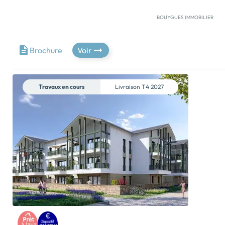
BOUYGUES IMMOBILIER
REMISES EXCEPTIONNELLES*Bénéficiez d'une remise
exceptionnelle* sur certains logements de cette
résidence du 1er au 31 août 2026.Travaux en cours -
Brochure
Voir
Offrez-vous le privilège de devenir propriétaire d’un
appartement d’exception en plein cœur des Sables
d’Olonne. Découvrez Nova Mar, une résidence
Travaux en cours
Livraison
T4 2027
intimiste composée de seulement 8 appartements de 3
et 4 pièces, allant jusqu'à 108 m². Ces logements
bénéficient de belles prestations : espaces extérieurs
privatifs, belles expositions, place de parking, placards
aménagés, pompe à chaleur réversible. Profitez d'un
emplacement exceptionnel, avec un accès à pied aux
remblais (Grande Plage), au marché Arago et à tous les
commerces […] Voir le programme immobilier neuf >>