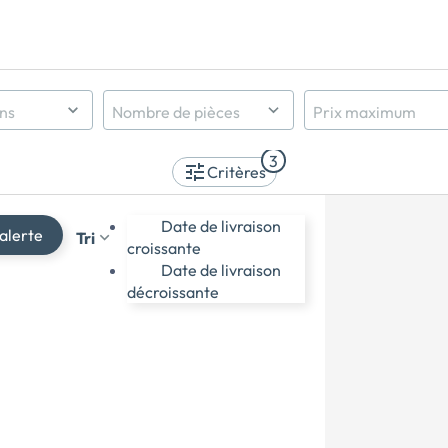
ens
Nombre de pièces
Prix maximum
Indifférent
3
1 pièce et +
Critères
2 pièces et +
3 pièces et +
Date de livraison
alerte
Tri
4 pièces et +
croissante
5 pièces et +
Date de livraison
décroissante