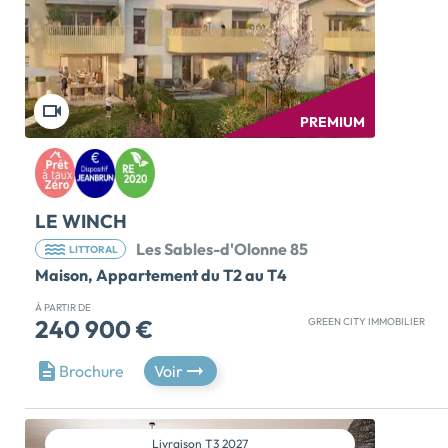
PREMIUM
LE WINCH
Les Sables-d'Olonne 85
LITTORAL
Maison, Appartement du T2 au T4
À PARTIR DE
240 900 €
GREEN CITY IMMOBILIER
LANCEMENT COMMERCIAL !! PROFITEZ DES PRIX
Brochure
Voir
MAITRISES EN RESIDENCE PRINCIPALE ET
INVESTISSEZ grâce au dispositif JEANBRUN !!
RESIDENCE INTIMISTE :15 appartements du T2 au T4.
GreenCity Immobilier vous présente sa nouvelle
Livraison
T3 2027