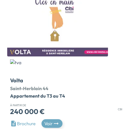
Volta
Saint-Herblain 44
Appartement du T3 au T4
À PARTIR DE
240 000 €
CBI
Résidence livrée ! CBI vous ouvre les portes de sa
Brochure
Voir
nouvelle résidence VOLTA, située rue de la Lozère à