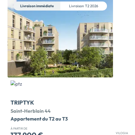
place notre nouvelle résidence. Baignés de lumière
Livraison immédiate
Livraison
T2 2026
naturelle, les appartements du 2 au 4 pièces, sont tous
prolongés par un espace extérieur bien exposé et
profitent pour la plupart d_une double orientation.
Répartis sur 3 petits bâtiments de 2 étages seulement,
ils bénéficient d'un accès facile au périphérique et aux
transports (bus, voie cyclable). Une situation idéale
pour une vie […] Voir le programme immobilier neuf >>
TRIPTYK
Saint-Herblain 44
Appartement du T2 au T3
À PARTIR DE
VILOGIA