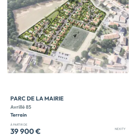
nombreux espaces de vie et d'activités proposés par
la ville, piscine municipal, complexe sportif et d'une
vie associative très riche. La ville est bien desservie
par les lignes de bus 580 qui vous permettra de relier
le centre de la Roche-sur-Yon […] Voir le programme
immobilier neuf >>
PARC DE LA MAIRIE
Avrillé 85
Terrain
À PARTIR DE
39 900 €
NEXITY