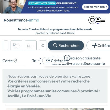
Terrains Constructibles : Les programmes immobiliers neufs
proches de Talmont-Saint-Hilaire
Région, département, ville, CP
Types de biens
€
Rechercher
Critèr
Nombre de pièces
Prix maximum
Appartement
Date de livraison croissante
2
Maison
Carte
Critères
Tri
Date de livraison décroissante
Terrain
Nous n'avons pas trouvé de bien dans votre zone.
Vos critères sont conservés et votre recherche
élargie en Vendée.
Voir les programmes sur les communes à proximité :
Avrillé
,
Le Poiré-sur-Vie