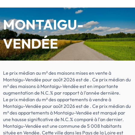
d'une remise exceptionnelle* sur certains
logements de cette résidence du 1er au 31
août 2026.À 10 minutes du centre de
MONTAIGU-
Montaigu et à 5 minutes à pied de la gare,
la résidence offre un emplacement
VENDÉE
stratégique : Nantes en 25 minutes,
aéroport à 40 minutes, commerces, écoles
et loisirs à pied. Du studio au 5 pièces,
chaque appartement bénéficie d’un
extérieur et d’un stationnement discret
dans un cadre paysager. Prix maîtrisés et
Le prix médian au m² des maisons mises en vente à
PTZ pour les accédants ; attractivité
Montaigu-Vendée pour août 2026 est de . Ce prix médian du
locative renforcée pour les investisseurs
m² des maisons à Montaigu-Vendée est en importante
grâce à la gare, aux entreprises proches et
augmentation de N.C.% par rapport à l’année dernière.
aux prestations de qualité.(*) […] Voir le
Le prix médian du m² des appartements à vendre à
programme immobilier neuf >>
Montaigu-Vendée pour août 2026 est de . Ce prix médian du
m² des appartements à Montaigu-Vendée est marqué par
une hausse significative de N.C.% comparé à l'an dernier.
Montaigu-Vendée est une commune de 5 008 habitants
située en Vendée. Cette ville dans les Pays de la Loire est