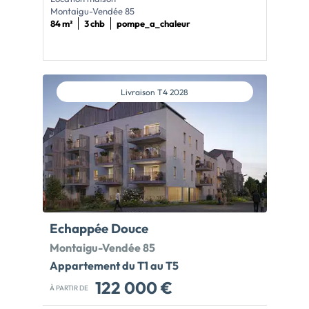
Montaigu-Vendée 85
84 m²
3 chb
pompe_a_chaleur
Livraison
T4 2028
Echappée Douce
Montaigu-Vendée 85
Appartement du T1 au T5
122 000 €
À PARTIR DE
REMISES EXCEPTIONNELLES*Bénéficiez