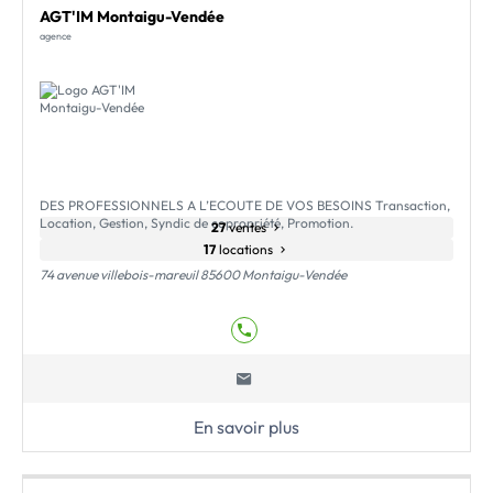
AGT'IM Montaigu-Vendée
agence
DES PROFESSIONNELS A L’ECOUTE DE VOS BESOINS Transaction,
Location, Gestion, Syndic de copropriété, Promotion.
27
ventes
17
locations
74 avenue villebois-mareuil 85600 Montaigu-Vendée
En savoir plus