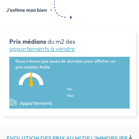
J'estime mon bien
Prix médians
du m2 des
appartements à vendre
Nous n’avons pas assez de données pour afficher un
prix médian fiable
Min
Max
Appartements
EVOLUTION DES PRIX AU M² DE L'IMMOBILIER
À