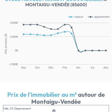
MONTAIGU-VENDÉE (85600)
maison
appartement
4 000€
Prix en euros (€)
2 000€
0€
-2 000€
Aou
Oct
Déc
Fév
Avr
Jui
Aou
Prix de l'immobilier au m²
autour de
Montaigu-Vendée
Ville, CP, Département