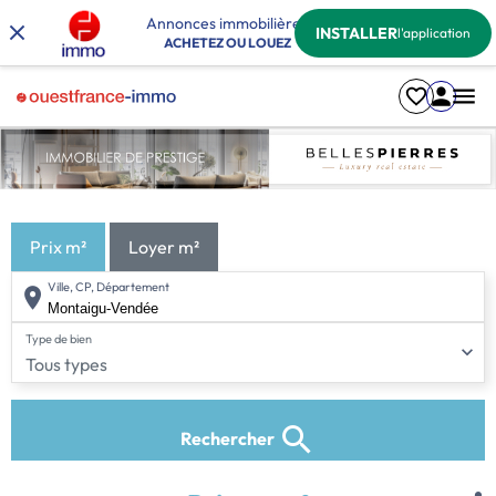
Annonces immobilières
INSTALLER
l'application
ACHETEZ OU LOUEZ
Prix m²
Loyer m²
Ville, CP, Département
Type de bien
Tous types
Rechercher