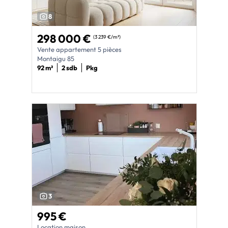
8
298 000 €
(3 239 €/m²)
Vente appartement 5 pièces
Montaigu 85
92 m²
2 sdb
Pkg
3
995 €
Location maison