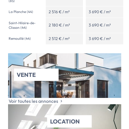
(85)
2 516 € / m²
3 690 € / m²
La Planche (44)
Saint-Hilaire-de-
2 180 € / m²
3 690 € / m²
Clisson (44)
2 512 € / m²
3 690 € / m²
Remouillé (44)
VENTE
Voir toutes les annonces
LOCATION