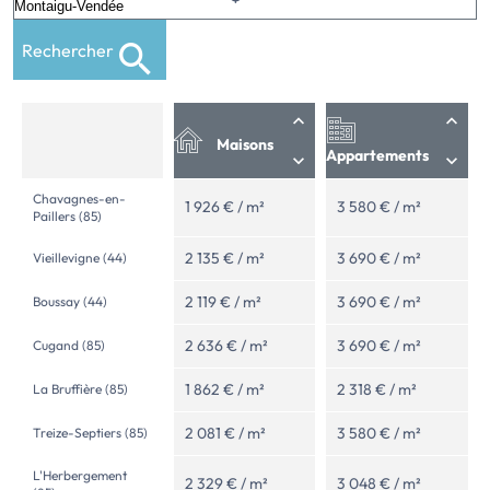
Rechercher
Maisons
Appartements
Chavagnes-en-
1 926 € / m²
3 580 € / m²
Paillers (85)
2 135 € / m²
3 690 € / m²
Vieillevigne (44)
2 119 € / m²
3 690 € / m²
Boussay (44)
2 636 € / m²
3 690 € / m²
Cugand (85)
1 862 € / m²
2 318 € / m²
La Bruffière (85)
2 081 € / m²
3 580 € / m²
Treize-Septiers (85)
L'Herbergement
2 329 € / m²
3 048 € / m²