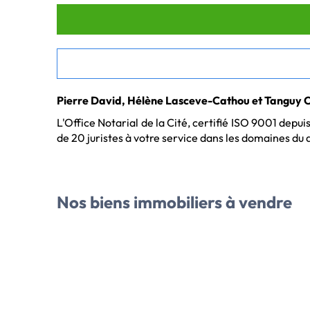
Pierre David, Hélène Lasceve-Cathou et Tanguy C
L'Office Notarial de la Cité, certifié ISO 9001 depu
de 20 juristes à votre service dans les domaines du dr
Votre notaire Rennes :
DYADEIS NOTAIRES, vous propose sa sélection d'a
Nos biens immobiliers
à vendre