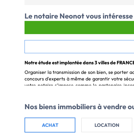
Le notaire
Neonot
vous intéresse 
Notre étude est implantée dans 3 villes de FRA
Organiser la transmission de son bien, se porter 
concours d'experts à même de garantir votre sécurité
votre notaire s'impose comme le partenaire incont
application du droit.Son expérience et ses connai
patrimonial de votre famille mais également dans l
Nos biens immobiliers
à vendre ou
Votre notaire Rennes :
Neonot, vous propose sa sélection d'annonces immo
ACHAT
LOCATION