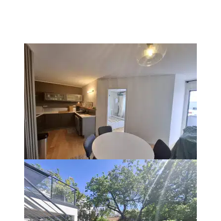
S AVEC STATIONNEMENT - ETAGE ELEVEAu pied du Parc Oberthur, dans imm