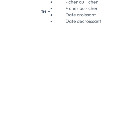
- cher au + cher
+ cher au - cher
Tri
Date croissant
Date décroissant
06/08/2026
euble avec ascenseur, à 1km de la Place St Germain et