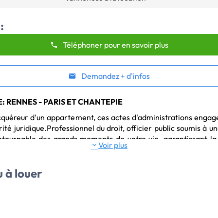
:
Téléphoner pour en savoir plus
Demandez + d'infos
NCE: RENNES - PARIS ET CHANTEPIE
acquéreur d'un appartement, ces actes d'administrations engage
 juridique.Professionnel du droit, officier public soumis à une
ournable des grands moments de votre vie, garantissant la va
Voir plus
ssances juridiques constitueront autant d'atouts majeurs à l'
e cadre de vos opérations immobilières.
 à louer
bilières à Rennes et alentours.