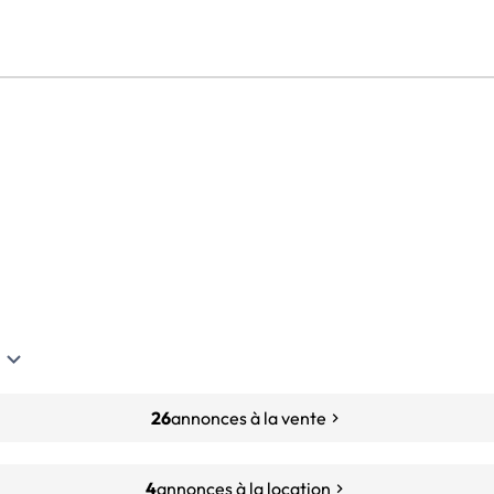
26
annonces à la vente
4
annonces à la location