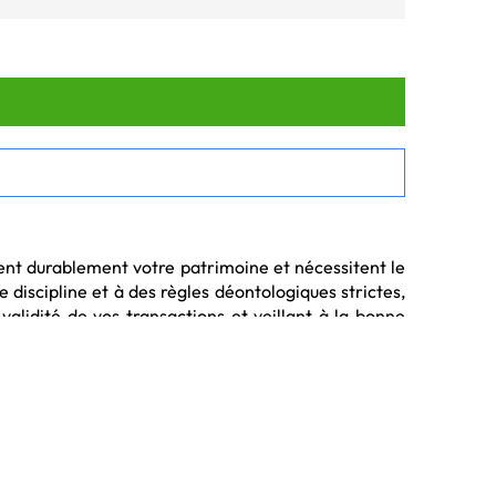
nt durablement votre patrimoine et nécessitent le 
 discipline et à des règles déontologiques strictes, 
lidité de vos transactions et veillant à la bonne 
expérience de son rôle de conseiller juridique et 