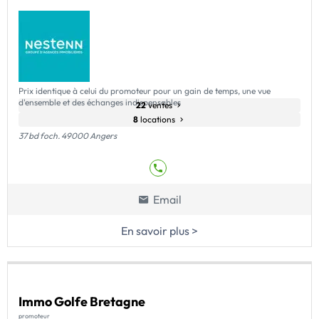
Prix identique à celui du promoteur pour un gain de temps, une vue
d'ensemble et des échanges indispensables
22
ventes
8
locations
37 bd foch. 49000 Angers
Email
En savoir plus >
Immo Golfe Bretagne
promoteur