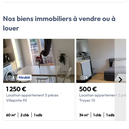
Nos biens immobiliers
à vendre ou à
louer
8
Meublé
5
1 250 €
500 €
Location appartement 3 pièces
Location appartement 2 pièc
Villepinte 93
Troyes 10
60 m²
2 chb
1 sdb
34 m²
1 chb
1 sdb