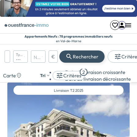
Appartements Neufs : 78 programmes immobiliers neufs
en Val-de-Marne
Région, département, ville, CP
Types de biens
€
Rechercher
Critèr
Nombre de pièces
Prix maximum
Appartement
Date de livraison croissante
2
Maison
Carte
Critères
Tri
Date de livraison décroissante
Terrain
Livraison
T2 2025