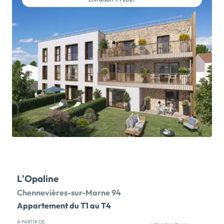
ou jardin privatif jusqu'à 51 m2. N'attendez plus pour
devenir propriétaire. À proximité du centre-ville de
Noiseau, Le Domaine des Marmousets est mis en
valeur par une architecture néoclassique très
qualitative. Ce programme immobilier propose des
appartements neufs du studio au 4 pièces, avec
balcon, terrasse ou jardin privatif. Vous trouverez
autour de la réalisation, toutes les commodités du
quotidien : écoles, commerces, services,
supermarché, marché, square, équipements culturels
et sportifs. Forêt domaniale Notre-Dame à 1 km. 2
arrêts de bus […] Voir le programme immobilier neuf
>>
L'Opaline
Chennevières-sur-Marne 94
Appartement du T1 au T4
À PARTIR DE