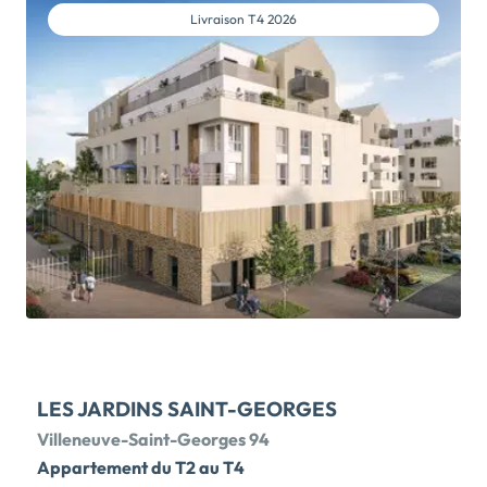
VISITER. Devenez propriétaire dans l'un des quartiers
Livraison
T4 2026
les plus cotés du Perreux-sur-Marne, le Pont de Bry, à
deux pas des bords de Marne !Ce programme
immobilier neuf Le Jardin du Pont de Bry jouit du
charme d'une architecture néoclassique très soignée.
La résidence accueille des appartements neufs du
studio au 4 pièces, avec balcon, loggia, terrasse ou
jardin individuel. Résidence neuve comptant un
certain nombre de logements à double orientation.
Programme RT2012 avec parking privatif et jardin
commun. Nombreuses commodités à distance
piétonne (écoles, commerces, supermarchés,
équipements sportifs et de loisirs). Bus à 240 m
reliant les gares RER A de Bry-sur-Marne en 7 min et
RER E de Nogent-Le-Perreux […] Voir le programme
immobilier neuf >>
LES JARDINS SAINT-GEORGES
Villeneuve-Saint-Georges 94
Appartement du T2 au T4