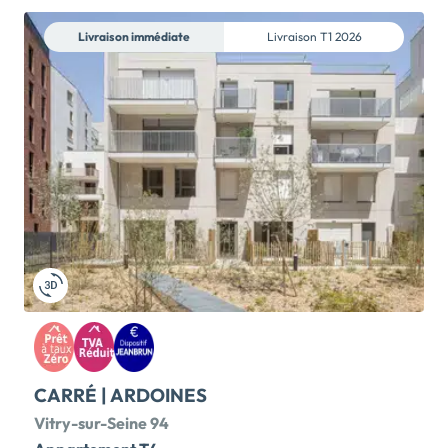
votre nouvelle résidence située à proximité des
commerces, des services et des établissements
Livraison immédiate
Livraison
T1 2026
scolaires de la maternelle au lycée. A quelques pas,
les amoureux de la nature pourront profiter des bords
de Seine ou des bords de Marne. Pour simplifier vos
déplacements, la ligne 8 du métro station « Ecole
Vétérinaire » est à 12 minutes à pied** et vous
permettra de rejoindre Paris Bastille en 15 minutes**.
En voiture, vous rejoindrez Paris par la Porte d'Ivry en
seulement 11min**. La résidence à l'architecture
contemporaine vous propose des appartements du
studio au 5 pièces duplex s'ouvrant pour la plupart sur
des loggias, balcons ou de belles terrasses […] Voir le
programme immobilier neuf >>
CARRÉ | ARDOINES
Vitry-sur-Seine 94