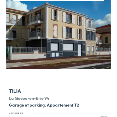
RÉSIDENCE LIVRÉE, EMMÉNAGEZ DÈS MAINTENANT
- Devenez propriétaire à 5 min en bus du RER A et du
RER E, et de la future gare du Grand Paris Express ! Ce
programme immobilier neuf Le Patio des Arts aux
Perreux-sur-Marne s'inscrit dans le quartier des
Thillards, à 1 km du centre-ville, mais aussi à
proximité de Fontenay-sous-Bois et de Nogent-sur-
Marne. Nombreuses commodités essentielles à
distance piétonne (écoles, commerces,
supermarchés, etc.). Programme neuf valorisé par
une architecture néohaussmannienne très
qualitative. Cette résidence accueille des
appartements […] Voir le programme immobilier neuf
>>
TILIA
La Queue-en-Brie 94
Garage et parking, Appartement T2
À PARTIR DE