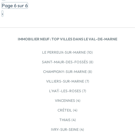
par de la pierre de taille. Appartements neufs du
Page 6 sur 6
studio au 5 pièces, avec prolongement extérieur pour
›
la plupart : balcon, terrasse, jardin individuel, rooftop
privatif. Programme RE 2020 proposant des
appartements de configuration traversante, à double
ou triple orientation. Parking en sous-sol. 3
IMMOBILIER NEUF : TOP VILLES DANS LE VAL-DE-MARNE
commerces en pied de résidence. Toutes commodités
à distance piétonne (écoles, commerces, services, […]
LE PERREUX-SUR-MARNE (10)
Voir le programme immobilier neuf >>
SAINT-MAUR-DES-FOSSÉS (8)
CHAMPIGNY-SUR-MARNE (8)
VILLIERS-SUR-MARNE (7)
L'HAŸ-LES-ROSES (7)
VINCENNES (4)
CRÉTEIL (4)
THIAIS (4)
IVRY-SUR-SEINE (4)