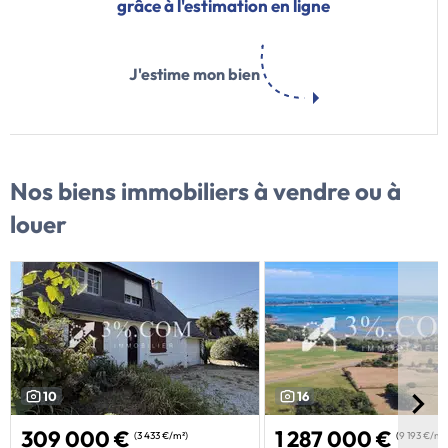
grâce à l'estimation en ligne
J'estime mon bien
Nos biens immobiliers
à vendre ou à
louer
10
16
309 000 €
1 287 000 €
(3 433 €/m²)
(9 193 €/m²