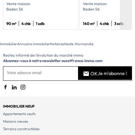
Vente maison
Vente maison
Baden 56
Baden 56
90 m²
4 chb
1 sdb
140 m²
4 chb
3 sdb
Immobilier
Annuaire immobilier
Notaires
Haute-Normandie
Restez informé de l'évolution du marché immo
Abonnez-vous à notre newsletter
ouestfrance‑immo.com
Je m'abonne !
OK
IMMOBILIER NEUF
Appartements neufs
Maisons neuves
Terrains constructibles