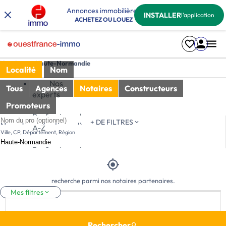
Annonces immobilières
INSTALLER
l'application
ACHETEZ OU LOUEZ
Notaires en Haute-Normandie
Localité
Nom
Nos
Tous
Agences
Notaires
Constructeurs
experts
Promoteurs
Professionnel
Tri
+ DE FILTRES
Nom du pro (optionnel)
A-Z
Ville, CP, Département, Région
Professionnel
Z-A
Aucun résultat à proximité. Nous vous invitons à continuer votre
recherche parmi nos notaires partenaires.
Mes filtres
Etude de St Philbert de Grand Lieu
Rechercher