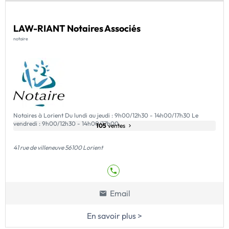
LAW-RIANT Notaires Associés
notaire
Notaires à Lorient Du lundi au jeudi : 9h00/12h30 - 14h00/17h30 Le
vendredi : 9h00/12h30 - 14h00/17h00
105
ventes
41 rue de villeneuve 56100 Lorient
Email
En savoir plus >